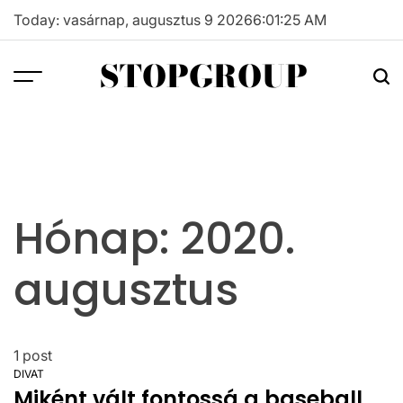
Skip
Today: vasárnap, augusztus 9 2026
6
:
01
:
25
AM
to
content
STOPGROUP
Hónap:
2020.
augusztus
1 post
DIVAT
POSTED
Miként vált fontossá a baseball
IN