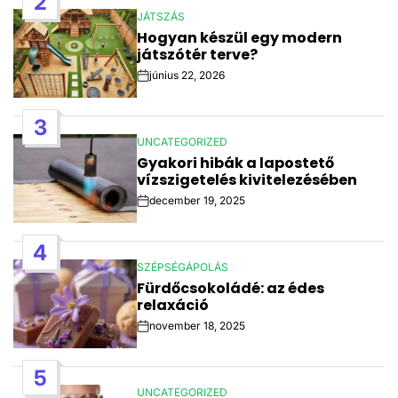
2
JÁTSZÁS
POSTED
Hogyan készül egy modern
IN
játszótér terve?
június 22, 2026
Post
Date
3
UNCATEGORIZED
POSTED
Gyakori hibák a lapostető
IN
vízszigetelés kivitelezésében
december 19, 2025
Post
Date
4
SZÉPSÉGÁPOLÁS
POSTED
Fürdőcsokoládé: az édes
IN
relaxáció
november 18, 2025
Post
Date
5
UNCATEGORIZED