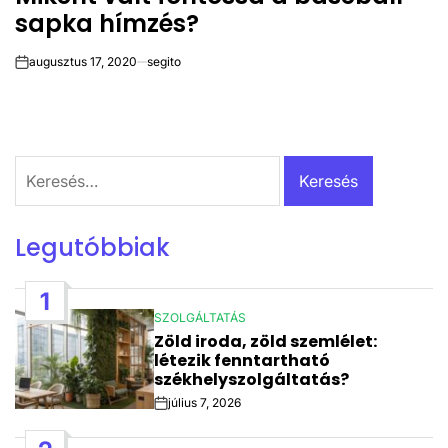
sapka hímzés?
augusztus 17, 2020
segito
on
Keresés:
Legutóbbiak
1
SZOLGÁLTATÁS
POSTED
Zöld iroda, zöld szemlélet:
IN
létezik fenntartható
székhelyszolgáltatás?
július 7, 2026
Post
Date