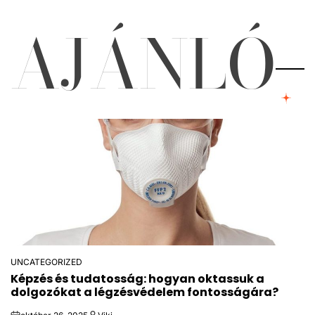
AJÁNLÓ
UNCATEGORIZED
POSTED
Képzés és tudatosság: hogyan oktassuk a
IN
dolgozókat a légzésvédelem fontosságára?