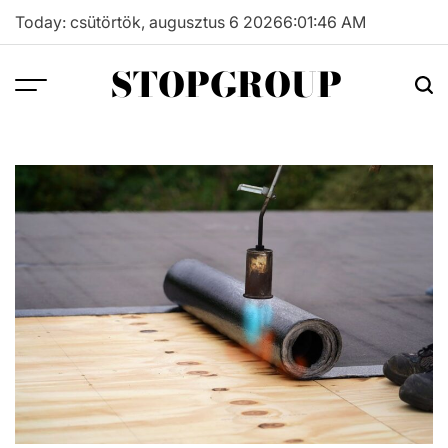
Skip
Today: csütörtök, augusztus 6 2026
6
:
01
:
47
AM
to
content
STOPGROUP