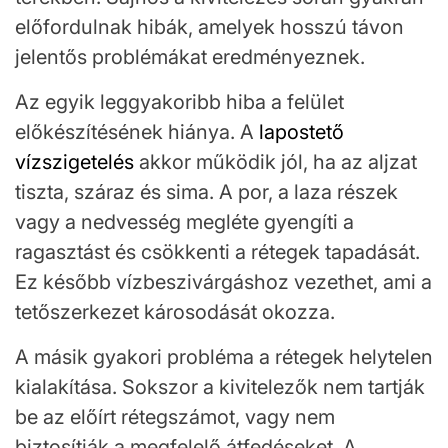
előfordulnak hibák, amelyek hosszú távon
jelentős problémákat eredményeznek.
Az egyik leggyakoribb hiba a felület
előkészítésének hiánya. A
lapostető
vízszigetelés
akkor működik jól, ha az aljzat
tiszta, száraz és sima. A por, a laza részek
vagy a nedvesség megléte gyengíti a
ragasztást és csökkenti a rétegek tapadását.
Ez később vízbeszivárgáshoz vezethet, ami a
tetőszerkezet károsodását okozza.
A másik gyakori probléma a rétegek helytelen
kialakítása. Sokszor a kivitelezők nem tartják
be az előírt rétegszámot, vagy nem
biztosítják a megfelelő átfedéseket. A