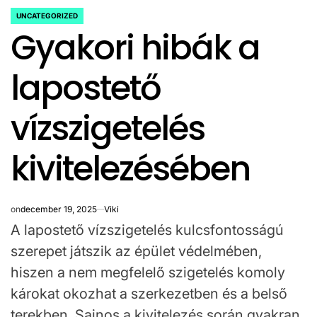
UNCATEGORIZED
POSTED
Gyakori hibák a
IN
lapostető
vízszigetelés
kivitelezésében
on
december 19, 2025
Viki
A lapostető vízszigetelés kulcsfontosságú
szerepet játszik az épület védelmében,
hiszen a nem megfelelő szigetelés komoly
károkat okozhat a szerkezetben és a belső
terekben. Sajnos a kivitelezés során gyakran