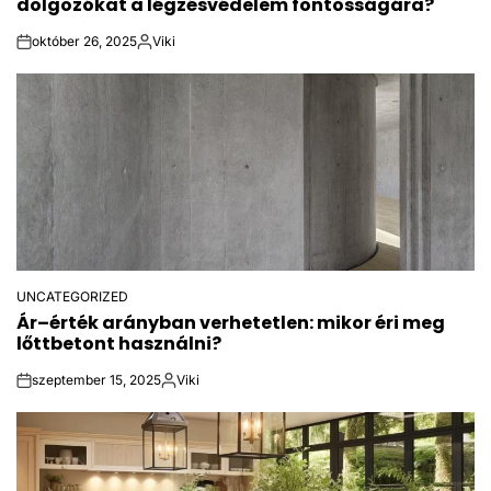
dolgozókat a légzésvédelem fontosságára?
október 26, 2025
Viki
on
Posted
by
UNCATEGORIZED
POSTED
Ár–érték arányban verhetetlen: mikor éri meg
IN
lőttbetont használni?
szeptember 15, 2025
Viki
on
Posted
by