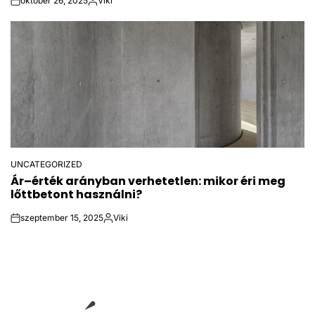
október 26, 2025
Viki
on
Közzétette
UNCATEGORIZED
POSTED
Ár–érték arányban verhetetlen: mikor éri meg
IN
lőttbetont használni?
szeptember 15, 2025
Viki
on
Közzétette