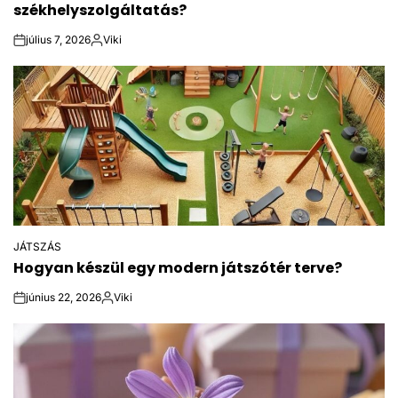
székhelyszolgáltatás?
július 7, 2026
Viki
on
Posted
by
JÁTSZÁS
POSTED
Hogyan készül egy modern játszótér terve?
IN
június 22, 2026
Viki
on
Posted
by