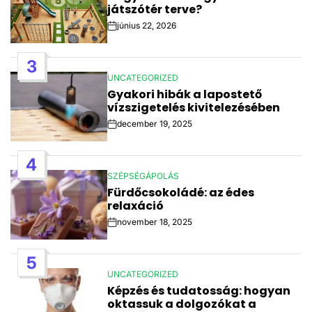
játszótér terve?
június 22, 2026
Post
Date
3
UNCATEGORIZED
POSTED
Gyakori hibák a lapostető
IN
vízszigetelés kivitelezésében
december 19, 2025
Post
Date
4
SZÉPSÉGÁPOLÁS
POSTED
Fürdőcsokoládé: az édes
IN
relaxáció
november 18, 2025
Post
Date
5
UNCATEGORIZED
POSTED
Képzés és tudatosság: hogyan
IN
oktassuk a dolgozókat a