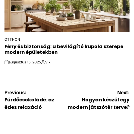
OTTHON
POSTED
Fény és biztonság: a bevilágító kupola szerepe
IN
modern épületekben
augusztus 15, 2025
Viki
on
Posted
by
Bejegyzés
Previous:
Next:
Fürdőcsokoládé: az
Hogyan készül egy
navigáció
édes relaxáció
modern játszótér terve?