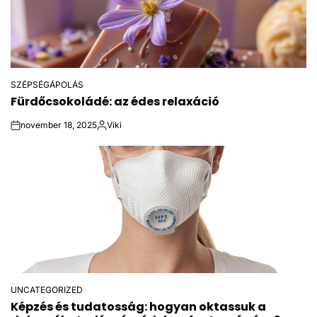
SZÉPSÉGÁPOLÁS
POSTED
Fürdőcsokoládé: az édes relaxáció
IN
november 18, 2025
Viki
on
Posted
by
UNCATEGORIZED
POSTED
Képzés és tudatosság: hogyan oktassuk a
IN