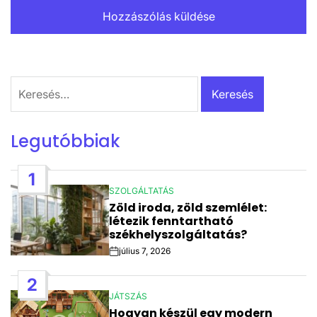
Keresés:
Legutóbbiak
1
SZOLGÁLTATÁS
POSTED
Zöld iroda, zöld szemlélet:
IN
létezik fenntartható
székhelyszolgáltatás?
július 7, 2026
Post
Date
2
JÁTSZÁS
POSTED
Hogyan készül egy modern
IN