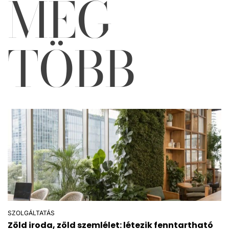
MÉG
TÖBB
SZOLGÁLTATÁS
POSTED
Zöld iroda, zöld szemlélet: létezik fenntartható
IN