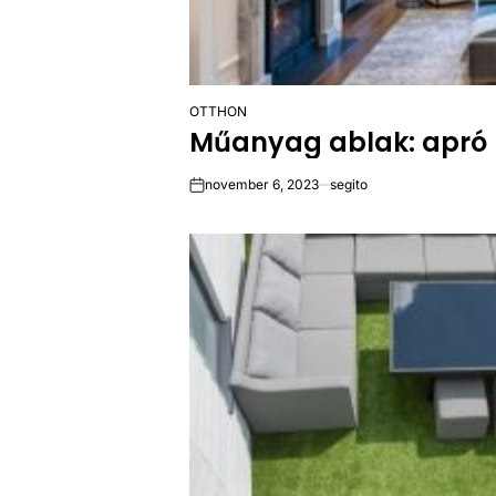
OTTHON
POSTED
Műanyag ablak: apró
IN
november 6, 2023
segito
on