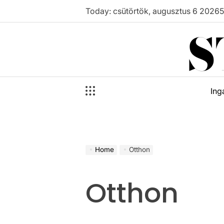
Skip
Today: csütörtök, augusztus 6 2026
to
S
content
Ing
Home
Otthon
Otthon