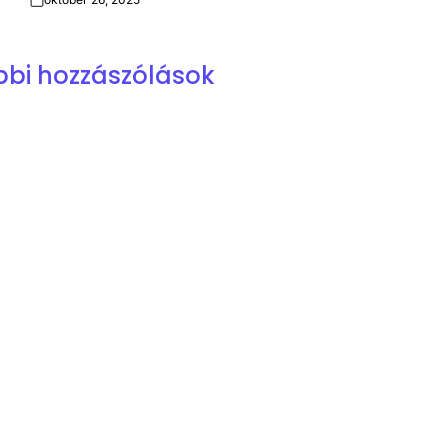
Post
Date
bbi hozzászólások