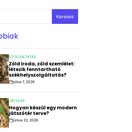
bbiak
SZOLGÁLTATÁS
POSTED
Zöld iroda, zöld szemlélet:
IN
létezik fenntartható
székhelyszolgáltatás?
július 7, 2026
Post
Date
JÁTSZÁS
POSTED
Hogyan készül egy modern
IN
játszótér terve?
június 22, 2026
Post
Date