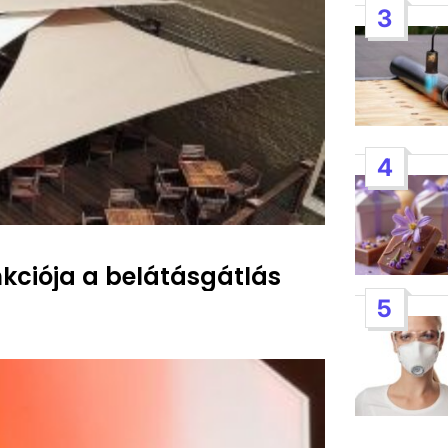
3
4
nkciója a belátásgátlás
5