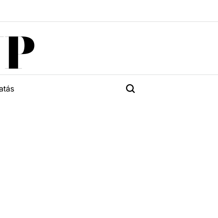
UP
atás