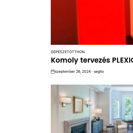
GÉPÉSZET
OTTHON
POSTED
Komoly tervezés PLEXI
IN
szeptember 26, 2024
segito
on