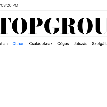
5
:
03
:
21
PM
TOPGRO
atlan
Otthon
Családoknak
Céges
Játszás
Szolgált