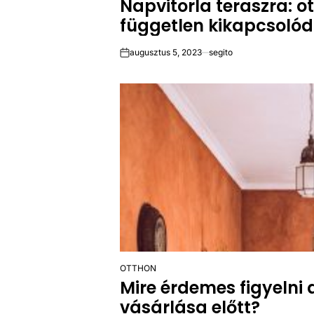
Napvitorla teraszra: o
IN
független kikapcsolód
augusztus 5, 2023
segito
on
OTTHON
POSTED
Mire érdemes figyelni 
IN
vásárlása előtt?