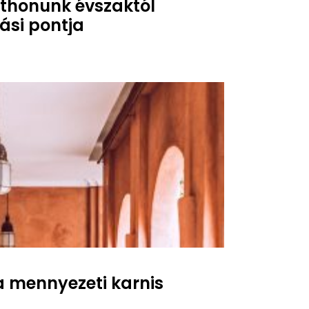
tthonunk évszaktól
ási pontja
a mennyezeti karnis