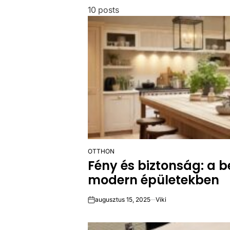
10 posts
OTTHON
POSTED
Fény és biztonság: a b
IN
modern épületekben
augusztus 15, 2025
Viki
on