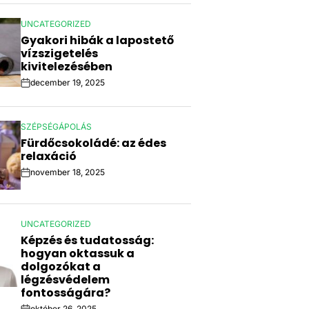
UNCATEGORIZED
POSTED
Gyakori hibák a lapostető
IN
vízszigetelés
kivitelezésében
december 19, 2025
Post
Date
SZÉPSÉGÁPOLÁS
POSTED
Fürdőcsokoládé: az édes
IN
relaxáció
november 18, 2025
Post
Date
UNCATEGORIZED
POSTED
Képzés és tudatosság:
IN
hogyan oktassuk a
dolgozókat a
légzésvédelem
fontosságára?
október 26, 2025