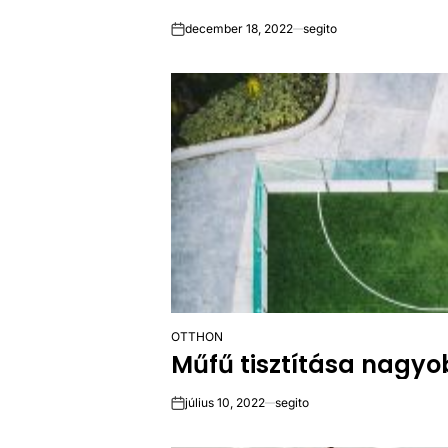
december 18, 2022
segito
on
OTTHON
POSTED
Műfű tisztítása nagyob
IN
július 10, 2022
segito
on