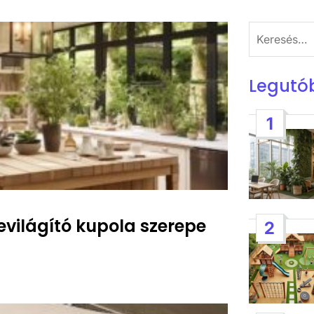
Keresés:
Legutó
1
evilágító kupola szerepe
2