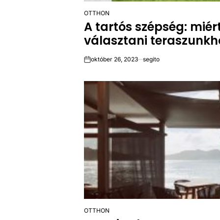
OTTHON
POSTED
A tartós szépség: mié
IN
választani teraszunkh
október 26, 2023
segito
on
OTTHON
POSTED