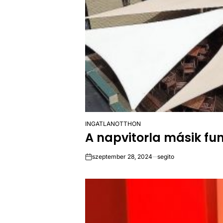
INGATLAN
OTTHON
POSTED
A napvitorla másik fu
IN
szeptember 28, 2024
segito
on