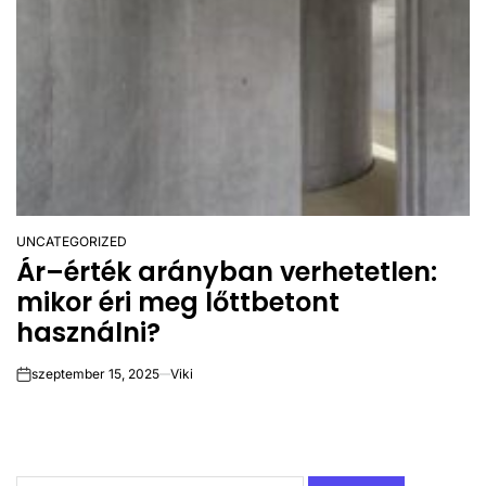
UNCATEGORIZED
POSTED
Ár–érték arányban verhetetlen:
IN
mikor éri meg lőttbetont
használni?
szeptember 15, 2025
Viki
on