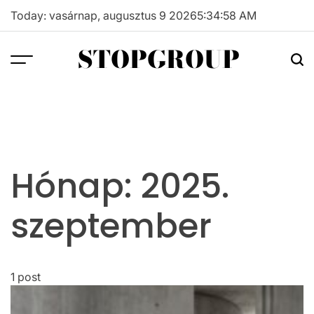
Skip
Today: vasárnap, augusztus 9 2026
5
:
34
:
58
AM
to
content
STOPGROUP
Hónap:
2025.
szeptember
1 post