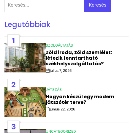
Keresés:
Legutóbbiak
1
SZOLGÁLTATÁS
POSTED
Zöld iroda, zöld szemlélet:
IN
létezik fenntartható
székhelyszolgáltatás?
július 7, 2026
Post
Date
2
JÁTSZÁS
POSTED
Hogyan készül egy modern
IN
játszótér terve?
június 22, 2026
Post
Date
3
UNCATEGORIZED