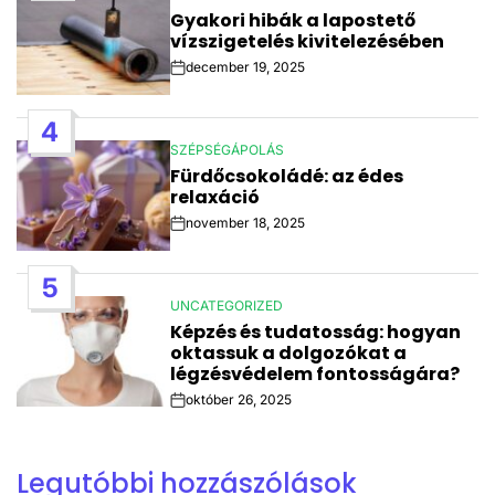
POSTED
Gyakori hibák a lapostető
IN
vízszigetelés kivitelezésében
december 19, 2025
Post
Date
4
SZÉPSÉGÁPOLÁS
POSTED
Fürdőcsokoládé: az édes
IN
relaxáció
november 18, 2025
Post
Date
5
UNCATEGORIZED
POSTED
Képzés és tudatosság: hogyan
IN
oktassuk a dolgozókat a
légzésvédelem fontosságára?
október 26, 2025
Post
Date
Legutóbbi hozzászólások