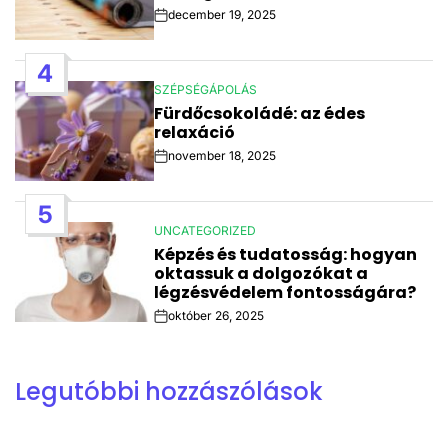
december 19, 2025
Post
Date
4
SZÉPSÉGÁPOLÁS
POSTED
Fürdőcsokoládé: az édes
IN
relaxáció
november 18, 2025
Post
Date
5
UNCATEGORIZED
POSTED
Képzés és tudatosság: hogyan
IN
oktassuk a dolgozókat a
légzésvédelem fontosságára?
október 26, 2025
Post
Date
Legutóbbi hozzászólások