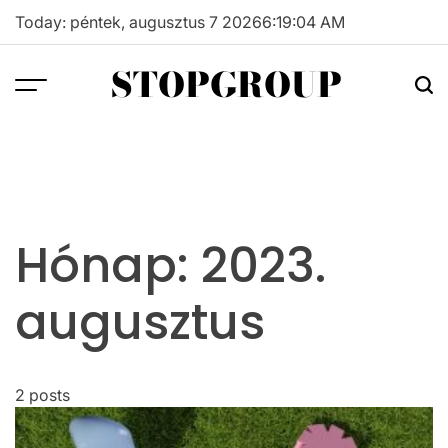
Skip
Today: péntek, augusztus 7 2026
6
:
19
:
04
AM
to
content
STOPGROUP
Hónap:
2023.
augusztus
2 posts