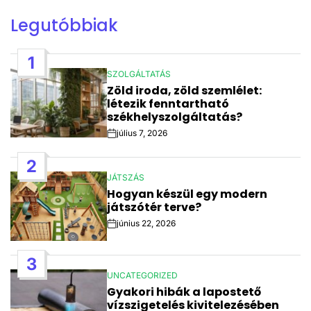
Legutóbbiak
1
SZOLGÁLTATÁS
POSTED
Zöld iroda, zöld szemlélet:
IN
létezik fenntartható
székhelyszolgáltatás?
július 7, 2026
Post
Date
2
JÁTSZÁS
POSTED
Hogyan készül egy modern
IN
játszótér terve?
június 22, 2026
Post
Date
3
UNCATEGORIZED
POSTED
Gyakori hibák a lapostető
IN
vízszigetelés kivitelezésében