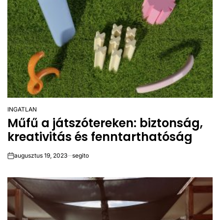
INGATLAN
POSTED
Műfű a játszótereken: biztonság,
IN
kreativitás és fenntarthatóság
augusztus 19, 2023
segito
on