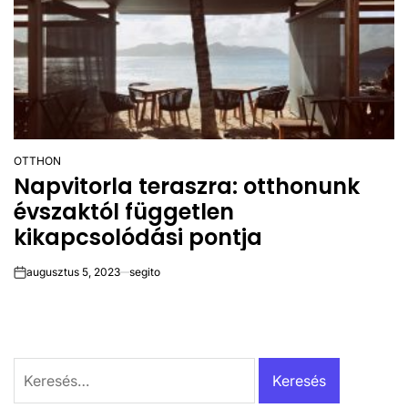
OTTHON
POSTED
Napvitorla teraszra: otthonunk
IN
évszaktól független
kikapcsolódási pontja
augusztus 5, 2023
segito
on
Keresés: