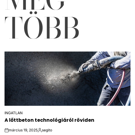
TÖBB
INGATLAN
POSTED
A lőttbeton technológiáról röviden
IN
március 19, 2025
segito
on
Posted