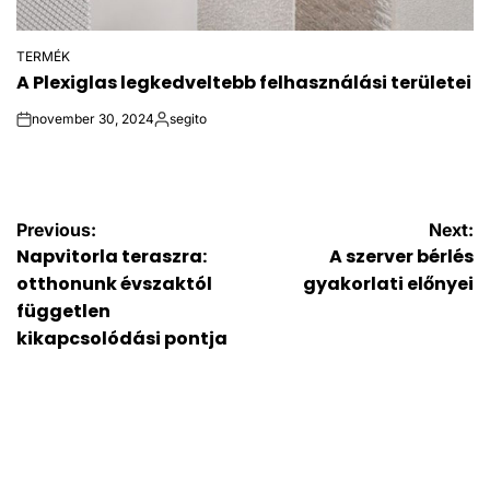
TERMÉK
POSTED
A Plexiglas legkedveltebb felhasználási területei
IN
november 30, 2024
segito
on
Posted
by
Bejegyzés
Previous:
Next:
Napvitorla teraszra:
A szerver bérlés
navigáció
otthonunk évszaktól
gyakorlati előnyei
független
kikapcsolódási pontja