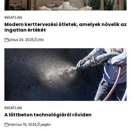
INGATLAN
POSTED
Modern kerttervezési ötletek, amelyek növelik az
IN
ingatlan értékét
június 24, 2025
Viki
on
Közzétette
INGATLAN
POSTED
A lőttbeton technológiáról röviden
IN
március 19, 2025
segito
on
Közzétette