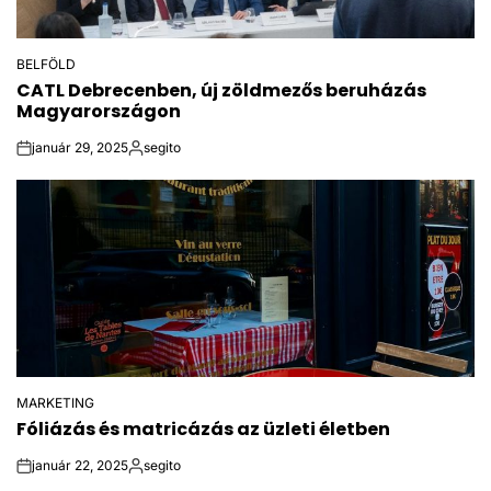
BELFÖLD
POSTED
CATL Debrecenben, új zöldmezős beruházás
IN
Magyarországon
január 29, 2025
segito
on
Posted
by
MARKETING
POSTED
Fóliázás és matricázás az üzleti életben
IN
január 22, 2025
segito
on
Posted