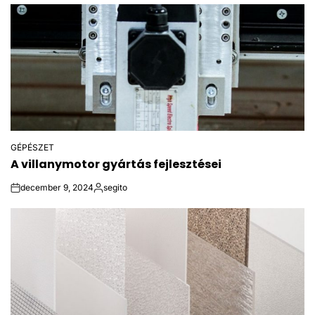
by
GÉPÉSZET
POSTED
A villanymotor gyártás fejlesztései
IN
december 9, 2024
segito
on
Posted
by