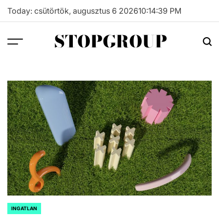
Skip
Today: csütörtök, augusztus 6 2026
10
:
14
:
40
PM
to
content
STOPGROUP
INGATLAN
POSTED