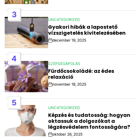
Date
3
UNCATEGORIZED
POSTED
Gyakori hibák a lapostető
IN
vízszigetelés kivitelezésében
december 19, 2025
Post
Date
4
SZÉPSÉGÁPOLÁS
POSTED
Fürdőcsokoládé: az édes
IN
relaxáció
november 18, 2025
Post
Date
5
UNCATEGORIZED
POSTED
Képzés és tudatosság: hogyan
IN
oktassuk a dolgozókat a
légzésvédelem fontosságára?
október 26, 2025
Post