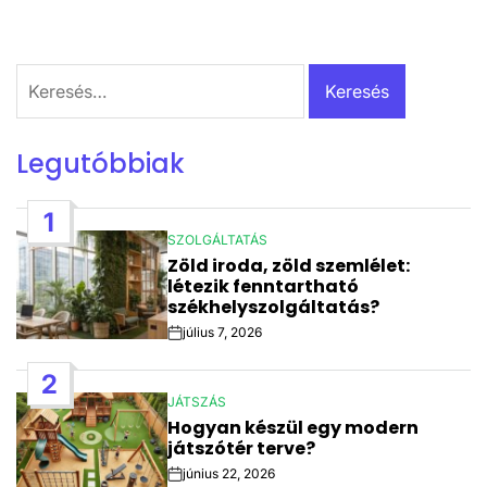
Keresés:
Legutóbbiak
1
SZOLGÁLTATÁS
POSTED
Zöld iroda, zöld szemlélet:
IN
létezik fenntartható
székhelyszolgáltatás?
július 7, 2026
Post
Date
2
JÁTSZÁS
POSTED
Hogyan készül egy modern
IN
játszótér terve?
június 22, 2026
Post