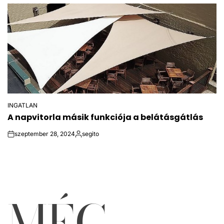
INGATLAN
POSTED
A napvitorla másik funkciója a belátásgátlás
IN
szeptember 28, 2024
segito
on
Közzétette
MÉG