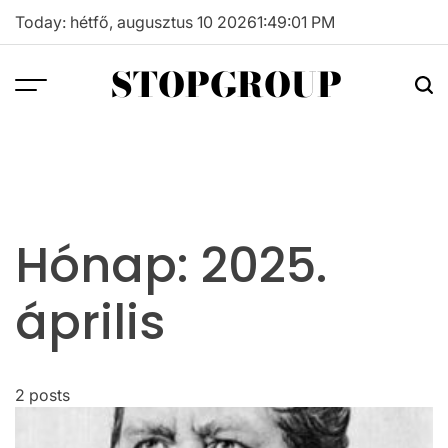
Skip
Today: hétfő, augusztus 10 2026
1
:
49
:
01
PM
to
content
STOPGROUP
Hónap:
2025.
április
2 posts