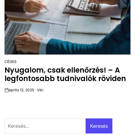
CÉGES
POSTED
Nyugalom, csak ellenőrzés! – A
IN
legfontosabb tudnivalók röviden
április 12, 2025
Viki
on
Keresés: