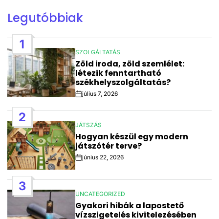
Legutóbbiak
1
SZOLGÁLTATÁS
POSTED
Zöld iroda, zöld szemlélet:
IN
létezik fenntartható
székhelyszolgáltatás?
július 7, 2026
Post
Date
2
JÁTSZÁS
POSTED
Hogyan készül egy modern
IN
játszótér terve?
június 22, 2026
Post
Date
3
UNCATEGORIZED
POSTED
Gyakori hibák a lapostető
IN
vízszigetelés kivitelezésében