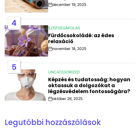
december 19, 2025
Post
Date
4
SZÉPSÉGÁPOLÁS
POSTED
Fürdőcsokoládé: az édes
IN
relaxáció
november 18, 2025
Post
Date
5
UNCATEGORIZED
POSTED
Képzés és tudatosság: hogyan
IN
oktassuk a dolgozókat a
légzésvédelem fontosságára?
október 26, 2025
Post
Date
Legutóbbi hozzászólások