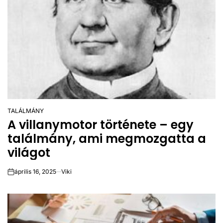
TALÁLMÁNY
POSTED
A villanymotor története – egy
IN
találmány, ami megmozgatta a
világot
április 16, 2025
Viki
on