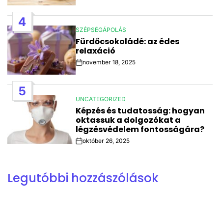
Date
4
SZÉPSÉGÁPOLÁS
POSTED
Fürdőcsokoládé: az édes
IN
relaxáció
november 18, 2025
Post
Date
5
UNCATEGORIZED
POSTED
Képzés és tudatosság: hogyan
IN
oktassuk a dolgozókat a
légzésvédelem fontosságára?
október 26, 2025
Post
Date
Legutóbbi hozzászólások