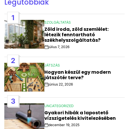
Legutóbbiak
1
SZOLGÁLTATÁS
POSTED
Zöld iroda, zöld szemlélet:
IN
létezik fenntartható
székhelyszolgáltatás?
július 7, 2026
Post
Date
2
JÁTSZÁS
POSTED
Hogyan készül egy modern
IN
játszótér terve?
június 22, 2026
Post
Date
3
UNCATEGORIZED
POSTED
Gyakori hibák a lapostető
IN
vízszigetelés kivitelezésében
december 19, 2025
Post