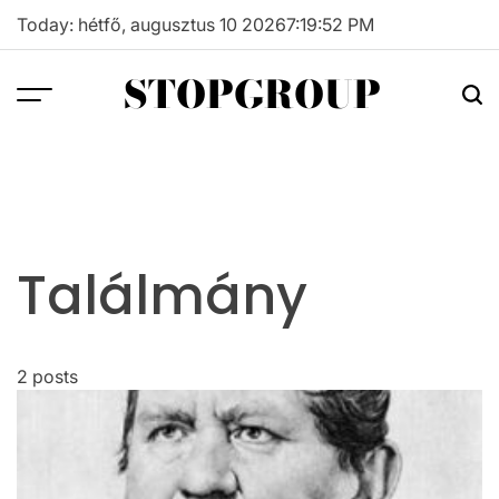
Skip
Today: hétfő, augusztus 10 2026
7
:
19
:
52
PM
to
content
STOPGROUP
Találmány
2 posts