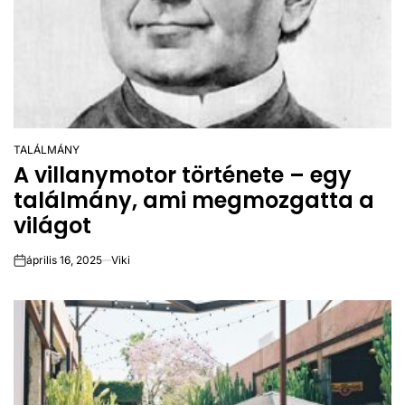
TALÁLMÁNY
POSTED
A villanymotor története – egy
IN
találmány, ami megmozgatta a
világot
április 16, 2025
Viki
on