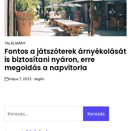
TALÁLMÁNY
POSTED
Fontos a játszóterek árnyékolását
IN
is biztosítani nyáron, erre
megoldás a napvitorla
május 7, 2022
segito
on
Keresés: