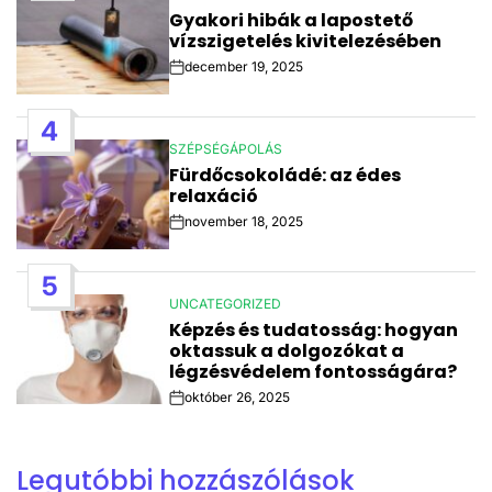
POSTED
Gyakori hibák a lapostető
IN
vízszigetelés kivitelezésében
december 19, 2025
Post
Date
4
SZÉPSÉGÁPOLÁS
POSTED
Fürdőcsokoládé: az édes
IN
relaxáció
november 18, 2025
Post
Date
5
UNCATEGORIZED
POSTED
Képzés és tudatosság: hogyan
IN
oktassuk a dolgozókat a
légzésvédelem fontosságára?
október 26, 2025
Post
Date
Legutóbbi hozzászólások