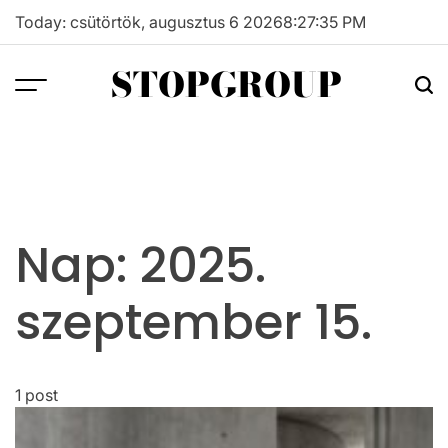
Skip
Today: csütörtök, augusztus 6 2026
8
:
27
:
35
PM
to
content
STOPGROUP
Nap:
2025.
szeptember 15.
1 post