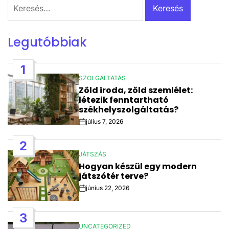
Keresés:
Legutóbbiak
1
SZOLGÁLTATÁS
POSTED
Zöld iroda, zöld szemlélet:
IN
létezik fenntartható
székhelyszolgáltatás?
július 7, 2026
Post
Date
2
JÁTSZÁS
POSTED
Hogyan készül egy modern
IN
játszótér terve?
június 22, 2026
Post
Date
3
UNCATEGORIZED