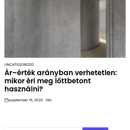
UNCATEGORIZED
POSTED
Ár–érték arányban verhetetlen:
IN
mikor éri meg lőttbetont
használni?
szeptember 15, 2025
Viki
on