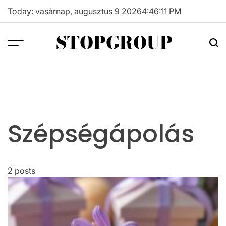
Skip
Today: vasárnap, augusztus 9 2026
4
:
46
:
11
PM
to
content
STOPGROUP
Szépségápolás
2 posts