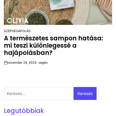
SZÉPSÉGÁPOLÁS
POSTED
A természetes sampon hatása:
IN
mi teszi különlegessé a
hajápolásban?
november 24, 2023
segito
on
Keresés:
Legutóbbiak