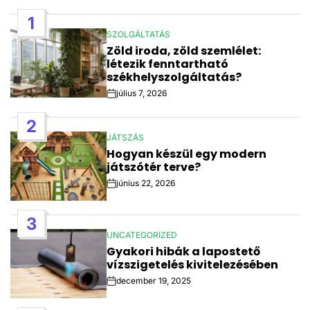
1
SZOLGÁLTATÁS
POSTED
Zöld iroda, zöld szemlélet:
IN
létezik fenntartható
székhelyszolgáltatás?
július 7, 2026
Post
Date
2
JÁTSZÁS
POSTED
Hogyan készül egy modern
IN
játszótér terve?
június 22, 2026
Post
Date
3
UNCATEGORIZED
POSTED
Gyakori hibák a lapostető
IN
vízszigetelés kivitelezésében
december 19, 2025
Post
Date