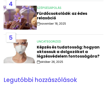
4
SZÉPSÉGÁPOLÁS
POSTED
Fürdőcsokoládé: az édes
IN
relaxáció
november 18, 2025
Post
Date
5
UNCATEGORIZED
POSTED
Képzés és tudatosság: hogyan
IN
oktassuk a dolgozókat a
légzésvédelem fontosságára?
október 26, 2025
Post
Date
Legutóbbi hozzászólások