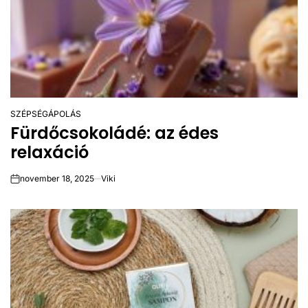
SZÉPSÉGÁPOLÁS
POSTED
Fürdőcsokoládé: az édes
IN
relaxáció
november 18, 2025
Viki
on