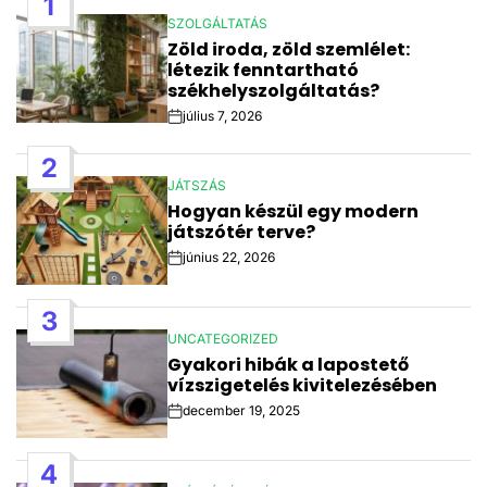
1
SZOLGÁLTATÁS
POSTED
Zöld iroda, zöld szemlélet:
IN
létezik fenntartható
székhelyszolgáltatás?
július 7, 2026
Post
Date
2
JÁTSZÁS
POSTED
Hogyan készül egy modern
IN
játszótér terve?
június 22, 2026
Post
Date
3
UNCATEGORIZED
POSTED
Gyakori hibák a lapostető
IN
vízszigetelés kivitelezésében
december 19, 2025
Post
Date
4