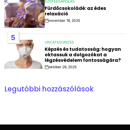
SZÉPSÉGÁPOLÁS
POSTED
Fürdőcsokoládé: az édes
IN
relaxáció
november 18, 2025
Post
Date
5
UNCATEGORIZED
POSTED
Képzés és tudatosság: hogyan
IN
oktassuk a dolgozókat a
légzésvédelem fontosságára?
október 26, 2025
Post
Date
Legutóbbi hozzászólások