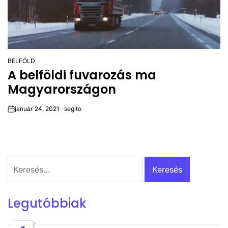
BELFÖLD
POSTED
A belföldi fuvarozás ma
IN
Magyarországon
január 24, 2021
segito
on
Keresés:
Legutóbbiak