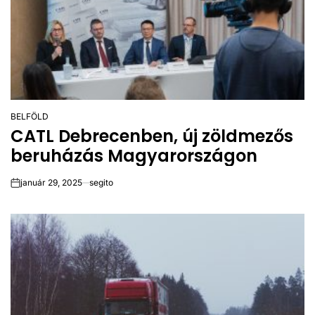
BELFÖLD
POSTED
CATL Debrecenben, új zöldmezős
IN
beruházás Magyarországon
január 29, 2025
segito
on