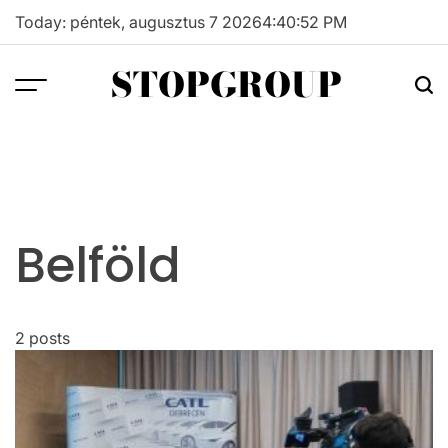
Skip
Today: péntek, augusztus 7 2026
4
:
40
:
52
PM
to
content
STOPGROUP
Belföld
2 posts