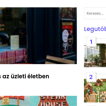
Keresés:
Legutó
1
 az üzleti életben
2