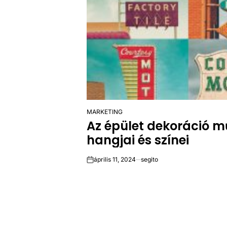
MARKETING
POSTED
Az épület dekoráció 
IN
hangjai és színei
április 11, 2024
segito
on