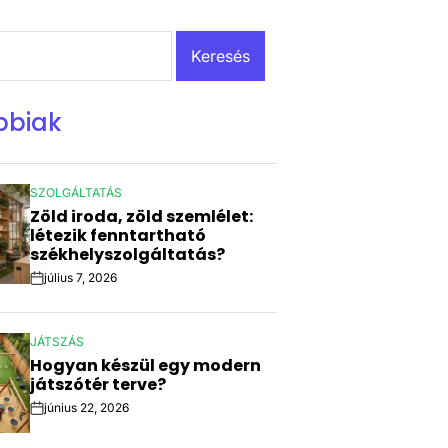
bbiak
SZOLGÁLTATÁS
POSTED
Zöld iroda, zöld szemlélet:
IN
létezik fenntartható
székhelyszolgáltatás?
július 7, 2026
Post
Date
JÁTSZÁS
POSTED
Hogyan készül egy modern
IN
játszótér terve?
június 22, 2026
Post
Date