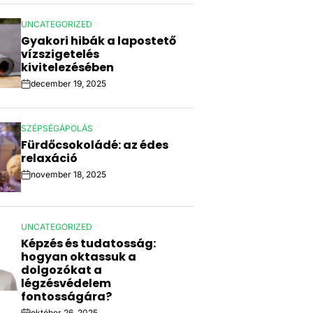
UNCATEGORIZED
POSTED
Gyakori hibák a lapostető
IN
vízszigetelés
kivitelezésében
december 19, 2025
Post
Date
SZÉPSÉGÁPOLÁS
POSTED
Fürdőcsokoládé: az édes
IN
relaxáció
november 18, 2025
Post
Date
UNCATEGORIZED
POSTED
Képzés és tudatosság:
IN
hogyan oktassuk a
dolgozókat a
légzésvédelem
fontosságára?
október 26, 2025