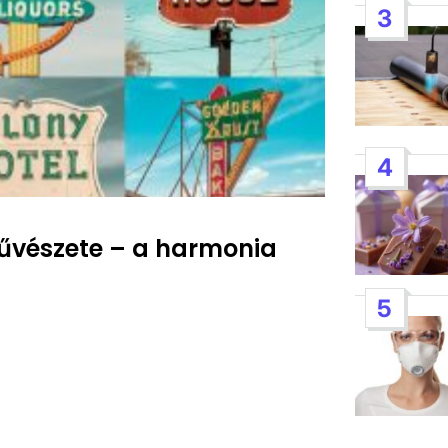
3
4
művészete – a harmonia
5