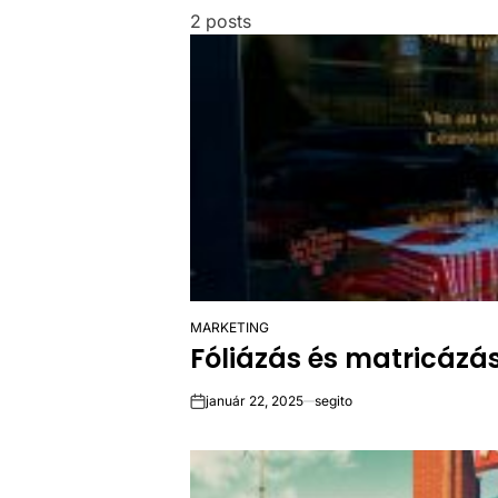
2 posts
MARKETING
POSTED
Fóliázás és matricázás
IN
január 22, 2025
segito
on