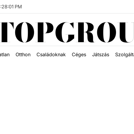
8
:
28
:
01
PM
TOPGRO
atlan
Otthon
Családoknak
Céges
Játszás
Szolgált