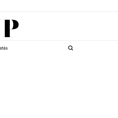
UP
atás