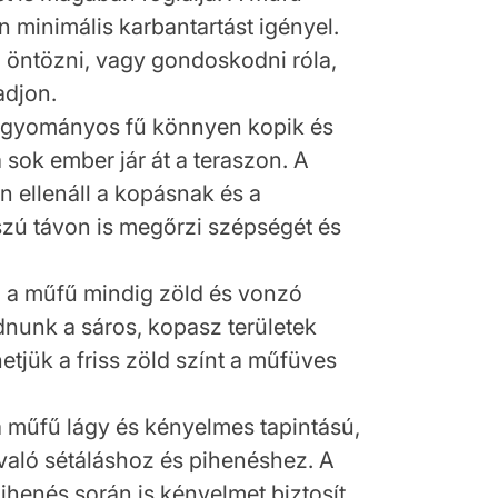
 minimális karbantartást igényel.
 öntözni, vagy gondoskodni róla,
djon.
hagyományos fű könnyen kopik és
 sok ember jár át a teraszon. A
 ellenáll a kopásnak és a
szú távon is megőrzi szépségét és
: a műfű mindig zöld és vonzó
nunk a sáros, kopasz területek
etjük a friss zöld színt a műfüves
a műfű lágy és kényelmes tapintású,
 való sétáláshoz és pihenéshez. A
pihenés során is kényelmet biztosít.