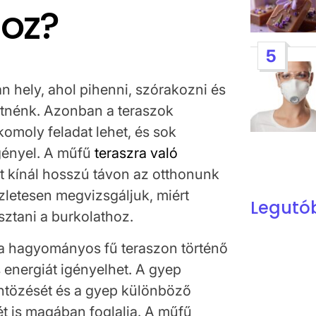
hoz?
5
n hely, ahol pihenni, szórakozni és
etnénk. Azonban a teraszok
komoly feladat lehet, és sok
igényel. A műfű
teraszra való
 kínál hosszú távon az otthonunk
zletesen megvizsgáljuk, miért
Legutó
ztani a burkolathoz.
 a hagyományos fű teraszon történő
s energiát igényelhet. A gyep
öntözését és a gyep különböző
t is magában foglalja. A műfű