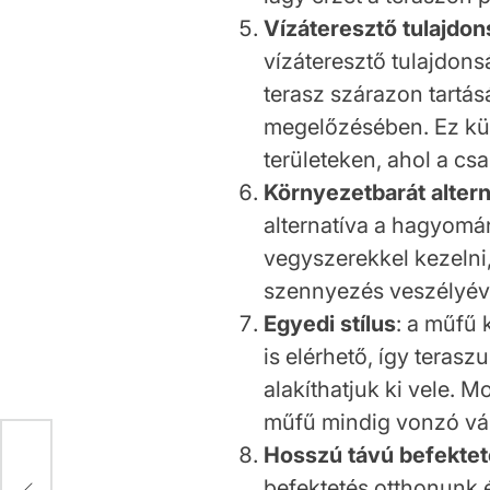
Vízáteresztő tulajdo
vízáteresztő tulajdons
terasz szárazon tartás
megelőzésében. Ez kü
területeken, ahol a cs
Környezetbarát altern
alternatíva a hagyom
vegyszerekkel kezelni,
szennyezés veszélyév
Egyedi stílus
: a műfű
is elérhető, így teras
alakíthatjuk ki vele. 
műfű mindig vonzó vál
Hosszú távú befekte
gész
befektetés otthonunk 