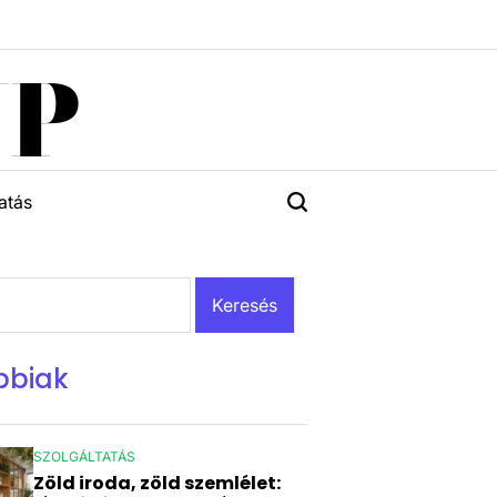
UP
atás
bbiak
SZOLGÁLTATÁS
POSTED
Zöld iroda, zöld szemlélet:
IN