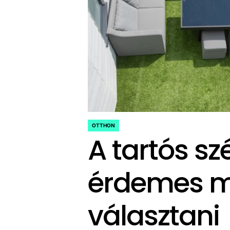
OTTHON
POSTED
A tartós sz
IN
érdemes m
választani