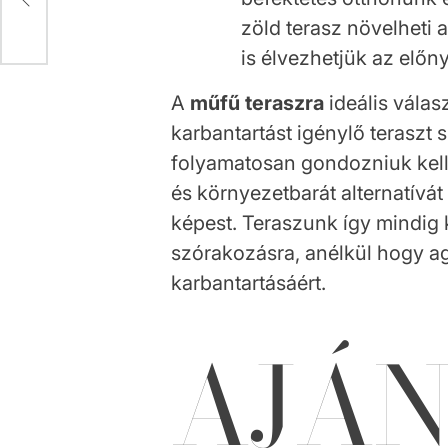
zöld terasz növelheti 
is élvezhetjük az előny
A
műfű teraszra
ideális válas
karbantartást igénylő teraszt
folyamatosan gondozniuk kell
és környezetbarát alternatívá
képest. Teraszunk így mindig 
szórakozásra, anélkül hogy a
karbantartásáért.
AJÁ