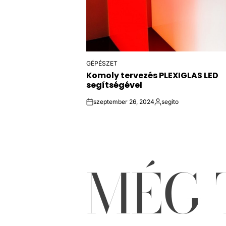
GÉPÉSZET
POSTED
Komoly tervezés PLEXIGLAS LED
IN
segítségével
szeptember 26, 2024
segito
on
Közzétette
MÉG 