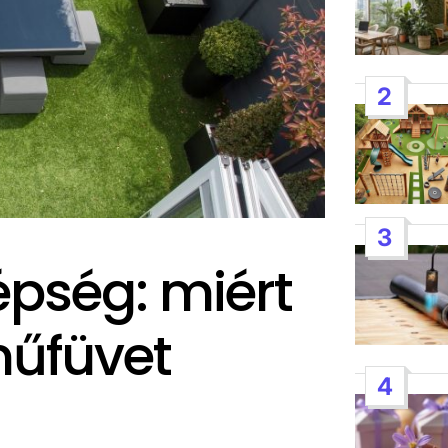
2
3
épség: miért
űfüvet
4