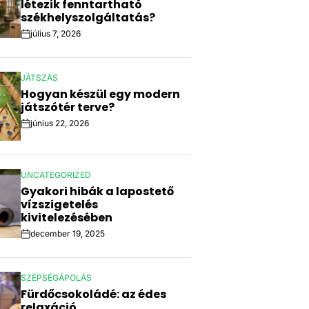
létezik fenntartható
székhelyszolgáltatás?
július 7, 2026
Post
Date
JÁTSZÁS
POSTED
Hogyan készül egy modern
IN
játszótér terve?
június 22, 2026
Post
Date
UNCATEGORIZED
POSTED
Gyakori hibák a lapostető
IN
vízszigetelés
kivitelezésében
december 19, 2025
Post
Date
SZÉPSÉGÁPOLÁS
POSTED
Fürdőcsokoládé: az édes
IN
relaxáció