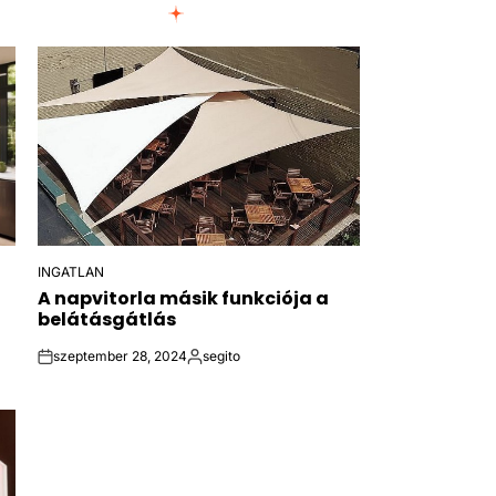
INGATLAN
POSTED
A napvitorla másik funkciója a
IN
belátásgátlás
szeptember 28, 2024
segito
on
Közzétette