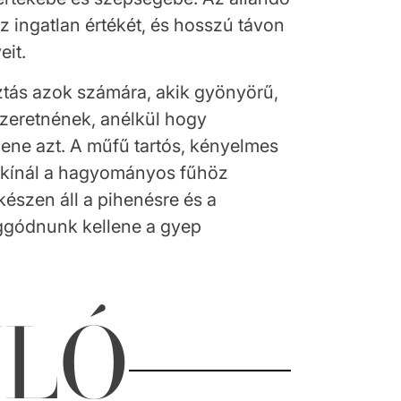
az ingatlan értékét, és hosszú távon
eit.
ztás azok számára, akik gyönyörű,
 szeretnének, anélkül hogy
ene azt. A műfű tartós, kényelmes
t kínál a hagyományos fűhöz
készen áll a pihenésre és a
ggódnunk kellene a gyep
NLÓ