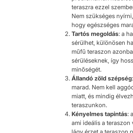
teraszra ezzel szemben
Nem szükséges nyírni,
hogy egészséges mara
Tartós megoldás
: a 
sérülhet, különösen ha
műfű teraszon azonban
sérüléseknek, így hos
minőségét.
Állandó zöld szépség
marad. Nem kell aggód
miatt, és mindig élvezh
teraszunkon.
Kényelmes tapintás
: 
ami ideális a teraszon
lágy érzet a teraszon 