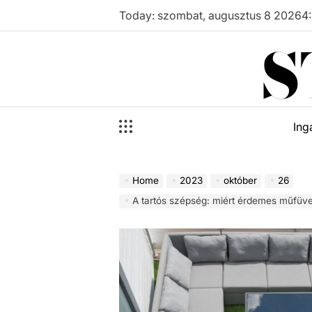
Skip
Today: szombat, augusztus 8 2026
4
:
to
S
content
Ing
Home
2023
október
26
A tartós szépség: miért érdemes műfüve