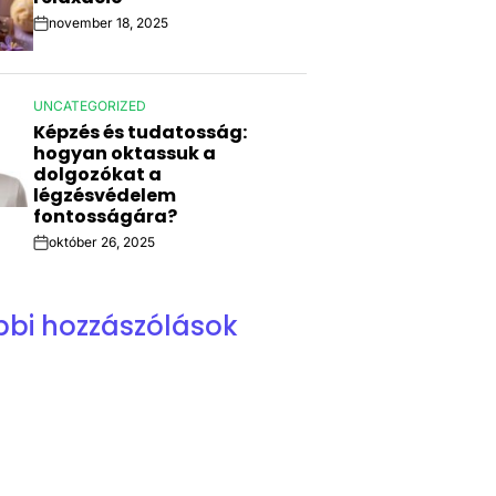
november 18, 2025
Post
Date
UNCATEGORIZED
POSTED
Képzés és tudatosság:
IN
hogyan oktassuk a
dolgozókat a
légzésvédelem
fontosságára?
október 26, 2025
Post
Date
bbi hozzászólások