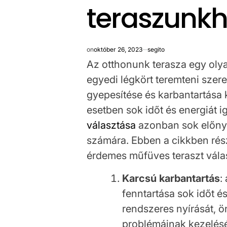
teraszunk
on
október 26, 2023
segito
Az otthonunk terasza egy olya
egyedi légkört teremteni szer
gyepesítése és karbantartása 
esetben sok időt és energiát 
választása
azonban sok előnyt
számára. Ebben a cikkben rés
érdemes műfüves teraszt válas
Karcsú karbantartás
:
fenntartása sok időt é
rendszeres nyírását, 
problémáinak kezelésé