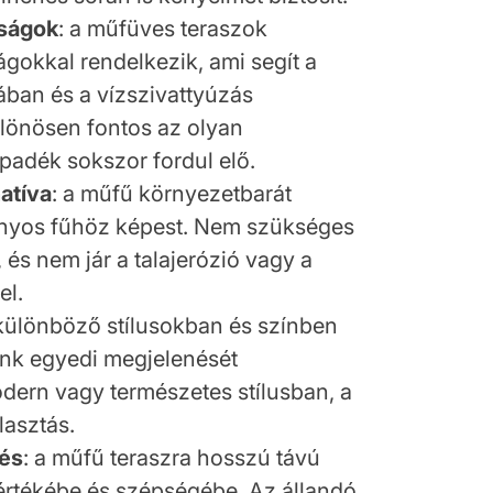
nságok
: a műfüves teraszok
ágokkal rendelkezik, ami segít a
ában és a vízszivattyúzás
lönösen fontos az olyan
apadék sokszor fordul elő.
atíva
: a műfű környezetbarát
ányos fűhöz képest. Nem szükséges
 és nem jár a talajerózió vagy a
el.
 különböző stílusokban és színben
zunk egyedi megjelenését
Modern vagy természetes stílusban, a
asztás.
tés
: a műfű teraszra hosszú távú
értékébe és szépségébe. Az állandó