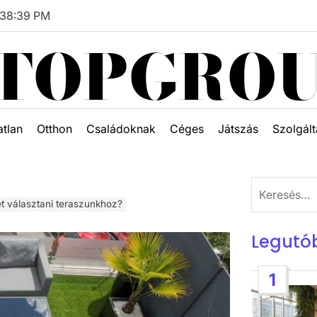
38
:
41
PM
TOPGRO
atlan
Otthon
Családoknak
Céges
Játszás
Szolgált
Keresés:
t választani teraszunkhoz?
Legutó
1