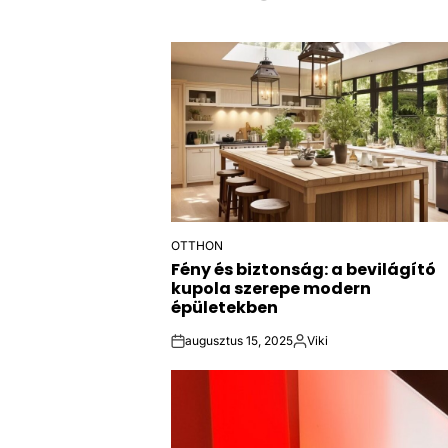
OTTHON
POSTED
Fény és biztonság: a bevilágító
IN
kupola szerepe modern
épületekben
augusztus 15, 2025
Viki
on
Közzétette