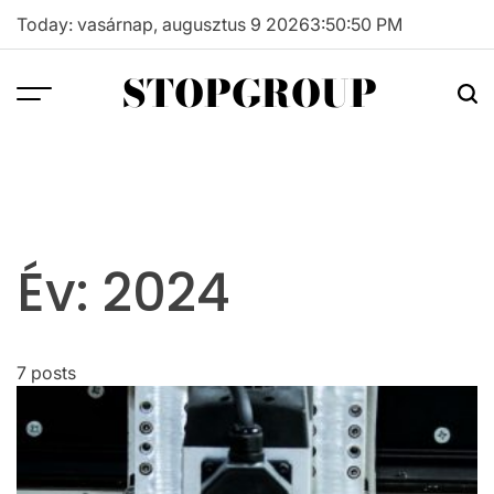
Skip
Today: vasárnap, augusztus 9 2026
3
:
50
:
51
PM
to
content
STOPGROUP
Év:
2024
7 posts