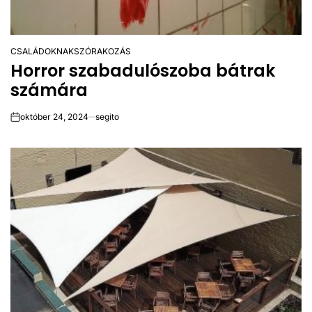
CSALÁDOKNAK
SZÓRAKOZÁS
POSTED
Horror szabadulószoba bátrak
IN
számára
október 24, 2024
segito
on