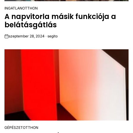
INGATLAN
OTTHON
POSTED
A napvitorla másik funkciója a
IN
belátásgátlás
szeptember 28, 2024
segito
on
GÉPÉSZET
OTTHON
POSTED