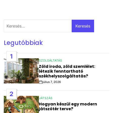
Keresés:
Legutóbbiak
1
SZOLGÁLTATÁS
POSTED
Zöld iroda, zöld szemlélet:
IN
létezik fenntartható
székhelyszolgáltatás?
július 7, 2026
Post
Date
2
JÁTSZÁS
POSTED
Hogyan készül egy modern
IN
játszótér terve?