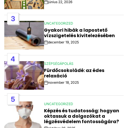
június 22, 2026
Post
Date
3
UNCATEGORIZED
POSTED
Gyakori hibák a lapostető
IN
vízszigetelés kivitelezésében
december 19, 2025
Post
Date
4
SZÉPSÉGÁPOLÁS
POSTED
Fürdőcsokoládé: az édes
IN
relaxáció
november 18, 2025
Post
Date
5
UNCATEGORIZED
POSTED
Képzés és tudatosság: hogyan
IN
oktassuk a dolgozókat a
légzésvédelem fontosságára?