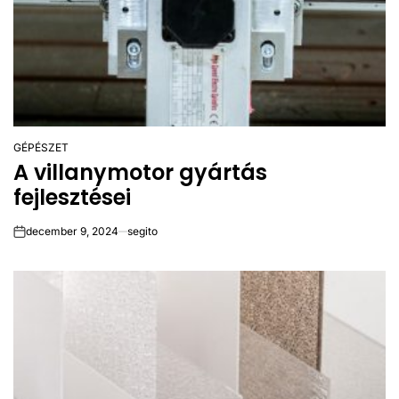
GÉPÉSZET
POSTED
A villanymotor gyártás
IN
fejlesztései
december 9, 2024
segito
on