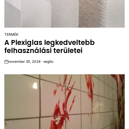
TERMÉK
POSTED
A Plexiglas legkedveltebb
IN
felhasználási területei
november 30, 2024
segito
on