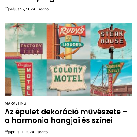
május 27, 2024
segito
on
MARKETING
POSTED
Az épület dekoráció művészete –
IN
a harmonia hangjai és színei
április 11, 2024
segito
on