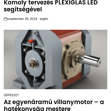
Komoly tervezés PLEXIGLAS LED
IN
segítségével
szeptember 26, 2024
segito
on
GÉPÉSZET
POSTED
Az egyenáramú villanymotor – a
IN
hatékonyság mestere