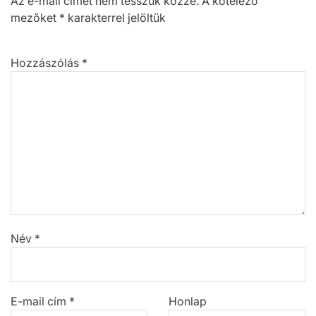
Az e-mail címet nem tesszük közzé.
A kötelező
mezőket
*
karakterrel jelöltük
Hozzászólás
*
Név
*
E-mail cím
*
Honlap