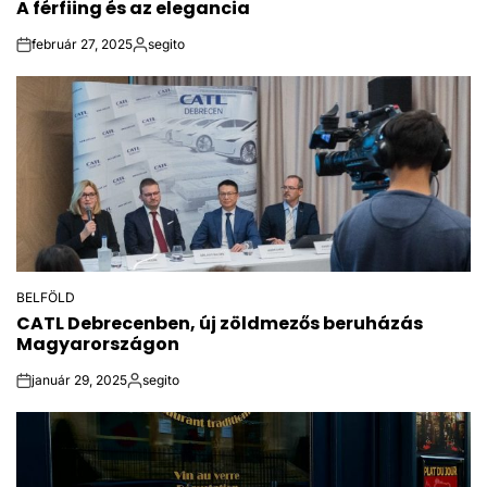
A férfiing és az elegancia
IN
február 27, 2025
segito
on
Posted
by
BELFÖLD
POSTED
CATL Debrecenben, új zöldmezős beruházás
IN
Magyarországon
január 29, 2025
segito
on
Posted
by