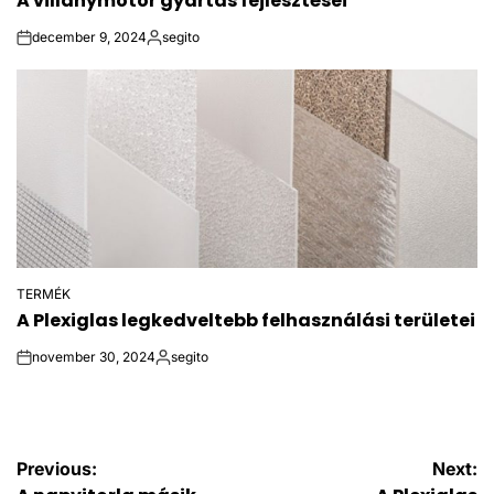
A villanymotor gyártás fejlesztései
IN
december 9, 2024
segito
on
Posted
by
TERMÉK
POSTED
A Plexiglas legkedveltebb felhasználási területei
IN
november 30, 2024
segito
on
Posted
by
Bejegyzés
Previous:
Next: