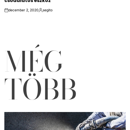
csodálatos eszköz
december 2, 2020
segito
on
Közzétette
MÉG
TÖBB