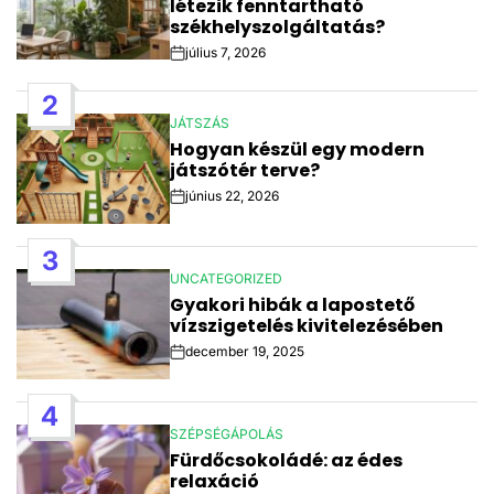
létezik fenntartható
székhelyszolgáltatás?
július 7, 2026
Post
Date
2
JÁTSZÁS
POSTED
Hogyan készül egy modern
IN
játszótér terve?
június 22, 2026
Post
Date
3
UNCATEGORIZED
POSTED
Gyakori hibák a lapostető
IN
vízszigetelés kivitelezésében
december 19, 2025
Post
Date
4
SZÉPSÉGÁPOLÁS
POSTED
Fürdőcsokoládé: az édes
IN
relaxáció