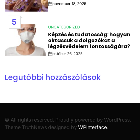
november 18, 2025
Post
Date
5
UNCATEGORIZED
POSTED
Képzés és tudatosság: hogyan
IN
oktassuk a dolgozókat a
légzésvédelem fontosságára?
október 26, 2025
Post
Date
Legutóbbi hozzászólások
© All rights reserved. Proudly powered by WordPress.
Theme TruthNews designed by
WPInterface
.