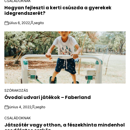
CSALÁDOKNAK
POSTED
Hogyan fejleszti a kerti csúszda a gyerekek
IN
idegrendszerét?
július 6, 2022
segito
on
Közzétette
SZÓRAKOZÁS
POSTED
Óvodai udvari játékok – Faberland
IN
június 4, 2022
segito
on
Közzétette
CSALÁDOKNAK
POSTED
Játszótér vagy otthon, a fészekhinta mindenhol
IN