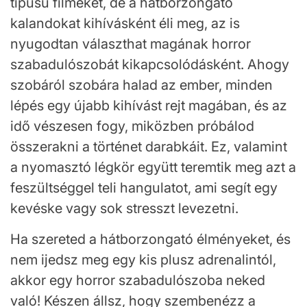
típusú filmeket, de a hátborzongató
kalandokat kihívásként éli meg, az is
nyugodtan választhat magának horror
szabadulószobát kikapcsolódásként. Ahogy
szobáról szobára halad az ember, minden
lépés egy újabb kihívást rejt magában, és az
idő vészesen fogy, miközben próbálod
összerakni a történet darabkáit. Ez, valamint
a nyomasztó légkör együtt teremtik meg azt a
feszültséggel teli hangulatot, ami segít egy
kevéske vagy sok stresszt levezetni.
Ha szereted a hátborzongató élményeket, és
nem ijedsz meg egy kis plusz adrenalintól,
akkor egy horror szabadulószoba neked
való! Készen állsz, hogy szembenézz a