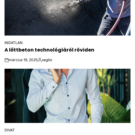
INGATLAN
POSTED
A lőttbeton technológiáról röviden
IN
március 19, 2025
segito
on
Posted
by
DIVAT
POSTED