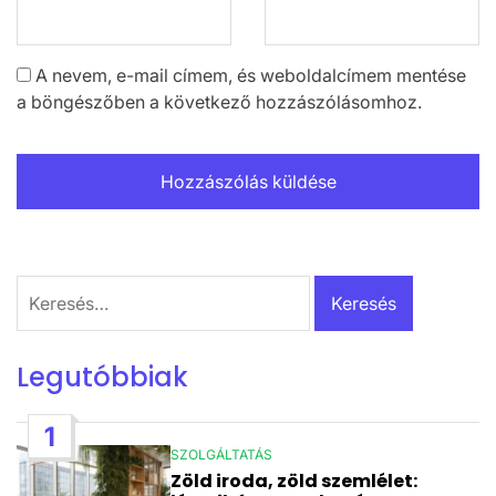
A nevem, e-mail címem, és weboldalcímem mentése
a böngészőben a következő hozzászólásomhoz.
Keresés:
Legutóbbiak
1
SZOLGÁLTATÁS
POSTED
Zöld iroda, zöld szemlélet:
IN