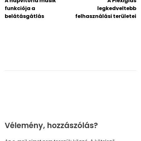
A napvitorla másik
A Plexiglas
navigáció
funkciója a
legkedveltebb
belátásgátlás
felhasználási területei
Vélemény, hozzászólás?