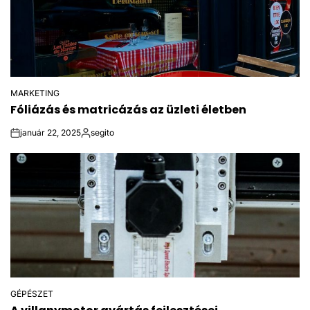
MARKETING
POSTED
Fóliázás és matricázás az üzleti életben
IN
január 22, 2025
segito
on
Posted
by
GÉPÉSZET
POSTED