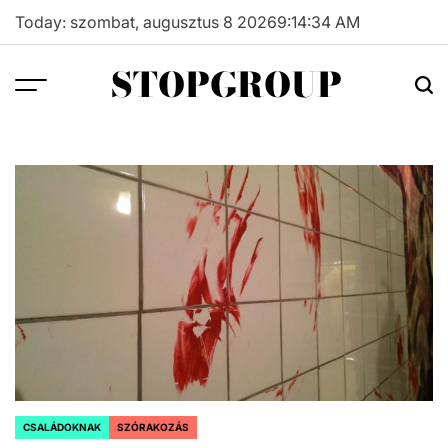
Skip
Today: szombat, augusztus 8 2026
9
:
14
:
35
AM
to
content
STOPGROUP
CSALÁDOKNAK
SZÓRAKOZÁS
POSTED