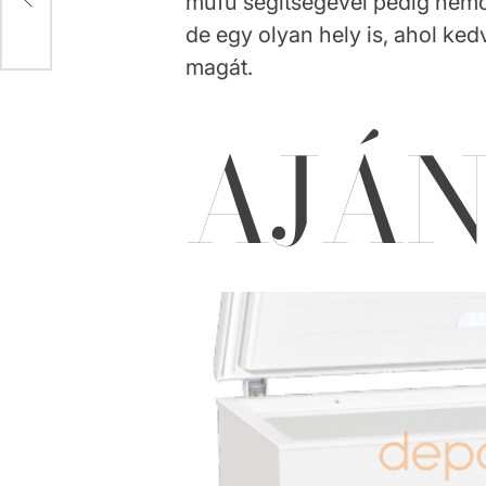
műfű segítségével pedig nemcs
de egy olyan hely is, ahol ke
magát.
AJÁ