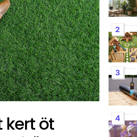
2
3
 kert öt
4