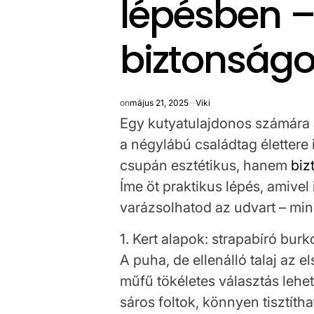
lépésben – 
biztonságo
on
május 21, 2025
Viki
Egy kutyatulajdonos számára 
a négylábú családtag élettere 
csupán esztétikus, hanem
biz
Íme öt praktikus lépés, amive
varázsolhatod az udvart – mi
1. Kert alapok: strapabíró bur
A puha, de ellenálló talaj az
műfű tökéletes választás lehe
sáros foltok, könnyen tisztíth