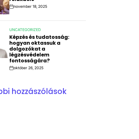
november 18, 2025
Post
Date
UNCATEGORIZED
POSTED
Képzés és tudatosság:
IN
hogyan oktassuk a
dolgozókat a
légzésvédelem
fontosságára?
október 26, 2025
Post
Date
bbi hozzászólások