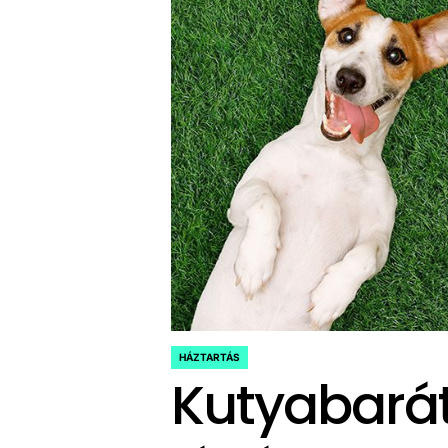
HÁZTARTÁS
POSTED
Kutyabarát
IN