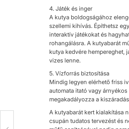
4. Játék és inger
A kutya boldogságához elenged
szellemi kihívás. Építhetsz eg
interaktív játékokat és hagyha
rohangálásra. A kutyabarát mű
kutya kedvére hempereghet, já
vizes lenne.
5. Vízforrás biztosítása
Mindig legyen elérhető friss 
automata itató vagy árnyékos 
megakadályozza a kiszáradást 
A kutyabarát kert kialakítása n
csupán tudatos tervezést és 
y
a a