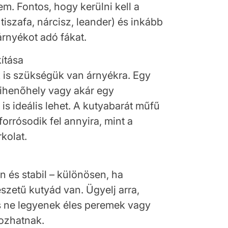
m. Fontos, hogy kerülni kell a
iszafa, nárcisz, leander) és inkább
árnyékot adó fákat.
kítása
 is szükségük van árnyékra. Egy
 pihenőhely vagy akár egy
is ideális lehet. A kutyabarát műfű
 forrósodik fel annyira, mint a
kolat.
an és stabil – különösen, ha
szetű kutyád van. Ügyelj arra,
és ne legyenek éles peremek vagy
kozhatnak.