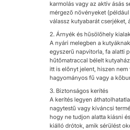
karmolás vagy az aktív ásás se
mérgező növényeket (például t
válassz kutyabarát cserjéket, 
2. Árnyék és hűsölőhely kiala
A nyári melegben a kutyáknak
egyszerű napvitorla, fa alatti
hűtőmatraccal bélelt kutyaház 
itt is előnyt jelent, hiszen nem
hagyományos fű vagy a kőbur
3. Biztonságos kerítés
A kerítés legyen áthatolhatatl
nagytestű vagy kíváncsi termé
hogy ne tudjon alatta kiásni 
kiálló drótok, amik sérülést o