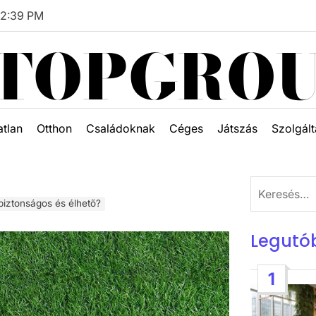
42
:
41
PM
TOPGRO
atlan
Otthon
Családoknak
Céges
Játszás
Szolgált
Keresés:
 biztonságos és élhető?
Legutó
1