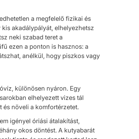
hetetlen a megfelelő fizikai és
y kis akadálypályát, elhelyezhetsz
tsz neki szabad teret a
fű ezen a ponton is hasznos: a
tszhat, anélkül, hogy piszkos vagy
ivóvíz, különösen nyáron. Egy
sarokban elhelyezett vizes tál
és növeli a komfortérzetet.
em igényel óriási átalakítást,
néhány okos döntést. A kutyabarát