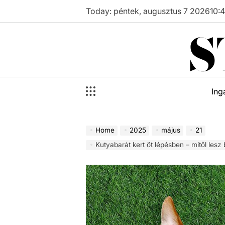
Skip
Today: péntek, augusztus 7 2026
10
:
to
S
content
Ing
Home
2025
május
21
Kutyabarát kert öt lépésben – mitől lesz