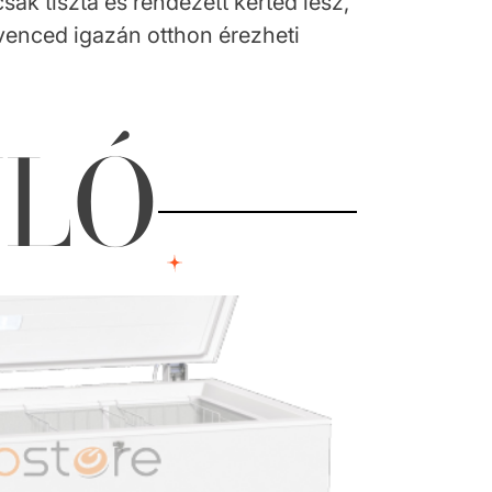
ak tiszta és rendezett kerted lesz,
dvenced igazán otthon érezheti
NLÓ