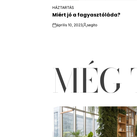
HÁZTARTÁS
POSTED
Miért jó a fagyasztóláda?
IN
április 10, 2023
segito
on
Közzétette
MÉG 