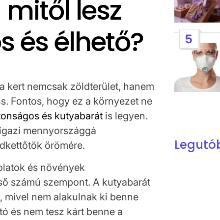
mitől lesz
s és élhető?
5
a kert nemcsak zöldterület, hanem
is. Fontos, hogy ez a környezet ne
tonságos és kutyabarát
is legyen.
l igazi mennyországgá
Legutó
ndkettőtök örömére.
kolatok és növények
 első számú szempont. A kutyabarát
t, mivel nem alakulnak ki benne
ató és nem tesz kárt benne a