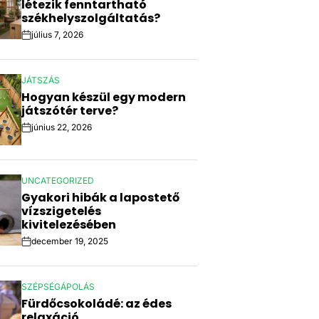
létezik fenntartható
székhelyszolgáltatás?
július 7, 2026
Post
Date
JÁTSZÁS
POSTED
Hogyan készül egy modern
IN
játszótér terve?
június 22, 2026
Post
Date
UNCATEGORIZED
POSTED
Gyakori hibák a lapostető
IN
vízszigetelés
kivitelezésében
december 19, 2025
Post
Date
SZÉPSÉGÁPOLÁS
POSTED
Fürdőcsokoládé: az édes
IN
relaxáció