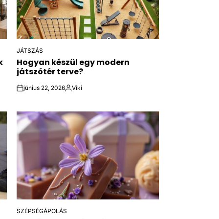
JÁTSZÁS
POSTED
k
Hogyan készül egy modern
IN
játszótér terve?
június 22, 2026
Viki
on
Posted
by
SZÉPSÉGÁPOLÁS
POSTED