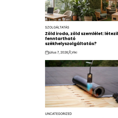
SZOLGÁLTATÁS
POSTED
Zöld iroda, zöld szemlélet: létezi
IN
fenntartható
székhelyszolgáltatás?
július 7, 2026
Viki
on
Posted
by
UNCATEGORIZED
POSTED