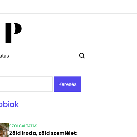
UP
atás
bbiak
SZOLGÁLTATÁS
POSTED
Zöld iroda, zöld szemlélet:
IN