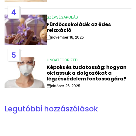
Date
4
SZÉPSÉGÁPOLÁS
POSTED
Fürdőcsokoládé: az édes
IN
relaxáció
november 18, 2025
Post
Date
5
UNCATEGORIZED
POSTED
Képzés és tudatosság: hogyan
IN
oktassuk a dolgozókat a
légzésvédelem fontosságára?
október 26, 2025
Post
Date
Legutóbbi hozzászólások