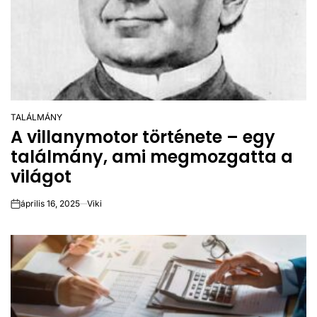
TALÁLMÁNY
POSTED
A villanymotor története – egy
IN
találmány, ami megmozgatta a
világot
április 16, 2025
Viki
on