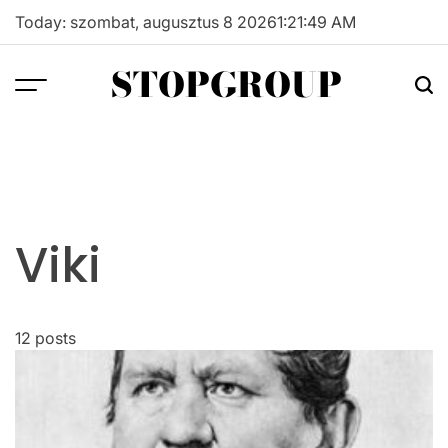
Skip
Today: szombat, augusztus 8 2026
1
:
21
:
49
AM
to
content
STOPGROUP
Viki
12 posts