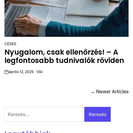
CÉGES
POSTED
Nyugalom, csak ellenőrzés! – A
IN
legfontosabb tudnivalók röviden
április 12, 2025
Viki
on
Bejegyzés
→
Newer Articles
navigáció
Keresés: