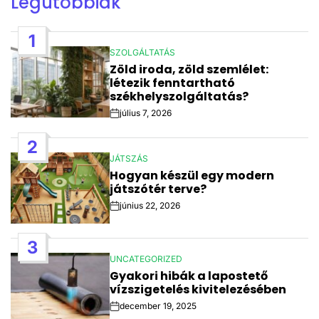
Legutóbbiak
1
SZOLGÁLTATÁS
POSTED
Zöld iroda, zöld szemlélet:
IN
létezik fenntartható
székhelyszolgáltatás?
július 7, 2026
Post
Date
2
JÁTSZÁS
POSTED
Hogyan készül egy modern
IN
játszótér terve?
június 22, 2026
Post
Date
3
UNCATEGORIZED
POSTED
Gyakori hibák a lapostető
IN
vízszigetelés kivitelezésében
december 19, 2025
Post