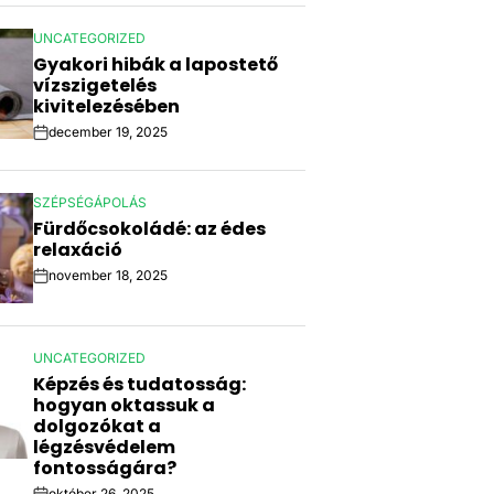
UNCATEGORIZED
POSTED
Gyakori hibák a lapostető
IN
vízszigetelés
kivitelezésében
december 19, 2025
Post
Date
SZÉPSÉGÁPOLÁS
POSTED
Fürdőcsokoládé: az édes
IN
relaxáció
november 18, 2025
Post
Date
UNCATEGORIZED
POSTED
Képzés és tudatosság:
IN
hogyan oktassuk a
dolgozókat a
légzésvédelem
fontosságára?
október 26, 2025