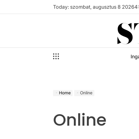
Skip
Today: szombat, augusztus 8 2026
4
:
to
S
content
Ing
Home
Online
Online