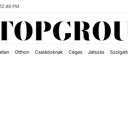
12
:
48
PM
TOPGRO
atlan
Otthon
Családoknak
Céges
Játszás
Szolgált