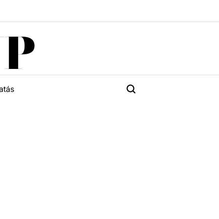
UP
atás