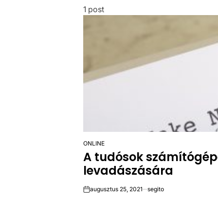
1 post
ONLINE
POSTED
A tudósok számítógépe
IN
levadászására
augusztus 25, 2021
segito
on