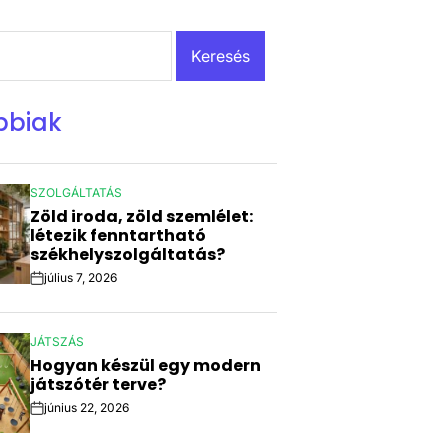
bbiak
SZOLGÁLTATÁS
POSTED
Zöld iroda, zöld szemlélet:
IN
létezik fenntartható
székhelyszolgáltatás?
július 7, 2026
Post
Date
JÁTSZÁS
POSTED
Hogyan készül egy modern
IN
játszótér terve?
június 22, 2026
Post
Date