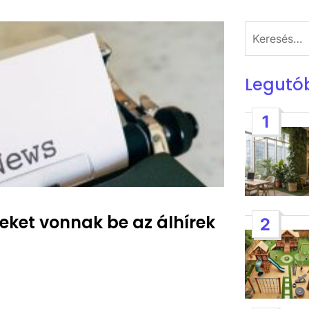
Keresés:
Legutó
1
ket vonnak be az álhírek
2