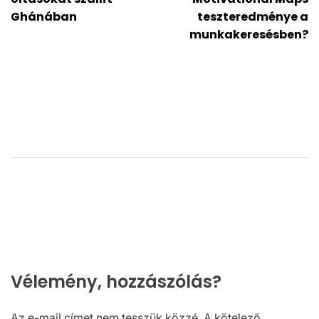
navigáció
Ghánában
teszteredménye a
munkakeresésben?
Vélemény, hozzászólás?
Az e-mail címet nem tesszük közzé.
A kötelező