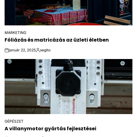
MARKETING
POSTED
Fóliázás és matricázás az üzleti életben
IN
január 22, 2025
segito
on
Posted
by
GÉPÉSZET
POSTED
A villanymotor gyártás fejlesztései
IN