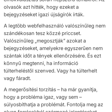
olvasók azt hitték, hogy ezeket a
bejegyzéseket igazi újságírók írták.
A legtöbb webfelhasználó valószínűleg nem
szándékosan tesz közzé priccset.
Valószínűleg „megosztják” azokat a
bejegyzéseket, amelyekre egyszerűen nem
szántak időt a tények ellenőrzésére. És ezt
könnyű megtenni, ha információ
túlterheléstől szenved. Vagy ha túlterhelt
vagy fáradt.
A megerősítési torzítás – ha már gyanítja,
hogy a probléma igaz, vagy sem –
súlyosbíthatja a problémát. Fontolja meg az
olyan forrásokból származó jelentéseket,