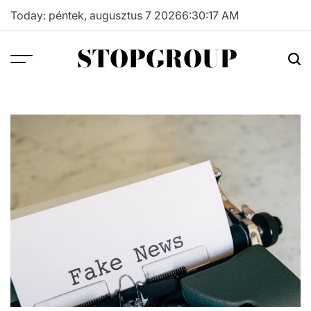
Skip
Today: péntek, augusztus 7 2026
6
:
30
:
18
AM
to
content
STOPGROUP