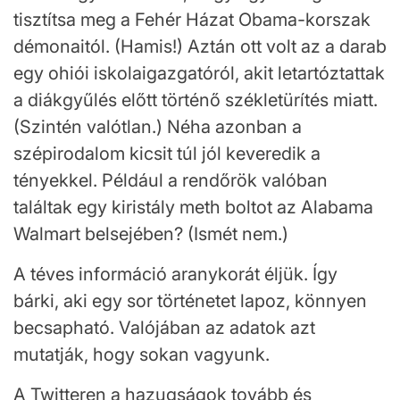
tisztítsa meg a Fehér Házat Obama-korszak
démonaitól. (Hamis!) Aztán ott volt az a darab
egy ohiói iskolaigazgatóról, akit letartóztattak
a diákgyűlés előtt történő székletürítés miatt.
(Szintén valótlan.) Néha azonban a
szépirodalom kicsit túl jól keveredik a
tényekkel. Például a rendőrök valóban
találtak egy kiristály meth boltot az Alabama
Walmart belsejében? (Ismét nem.)
A téves információ aranykorát éljük. Így
bárki, aki egy sor történetet lapoz, könnyen
becsapható. Valójában az adatok azt
mutatják, hogy sokan vagyunk.
A Twitteren a hazugságok tovább és