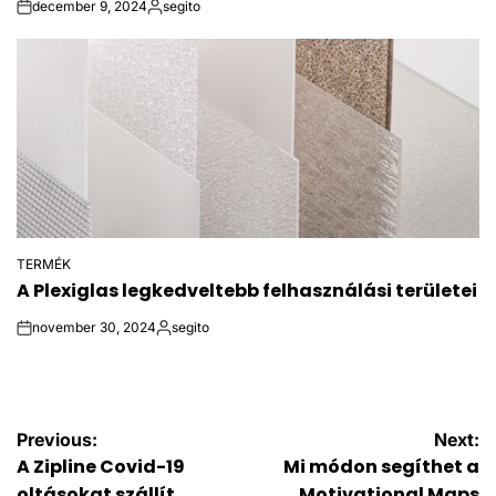
december 9, 2024
segito
on
Posted
by
TERMÉK
POSTED
A Plexiglas legkedveltebb felhasználási területei
IN
november 30, 2024
segito
on
Posted
by
Bejegyzés
Previous:
Next:
A Zipline Covid-19
Mi módon segíthet a
oltásokat szállít
Motivational Maps