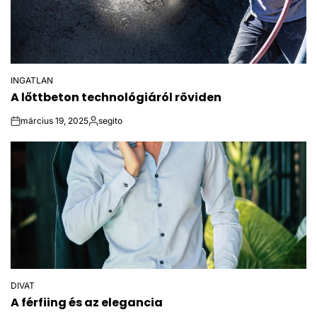
INGATLAN
POSTED
A lőttbeton technológiáról röviden
IN
március 19, 2025
segito
on
Posted
by
DIVAT
POSTED
A férfiing és az elegancia
IN