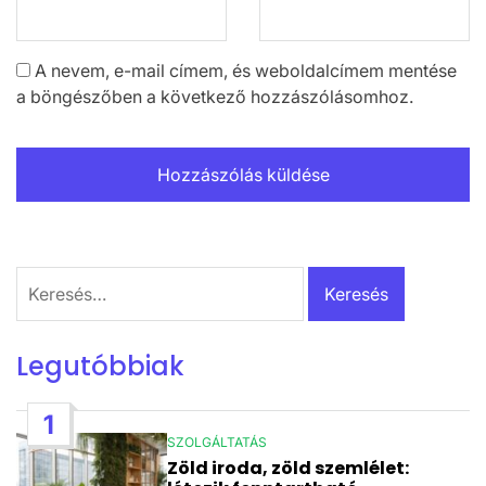
A nevem, e-mail címem, és weboldalcímem mentése
a böngészőben a következő hozzászólásomhoz.
Keresés:
Legutóbbiak
1
SZOLGÁLTATÁS
POSTED
Zöld iroda, zöld szemlélet:
IN