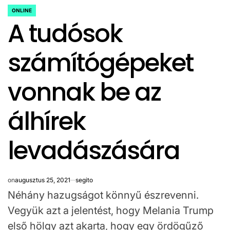
ONLINE
POSTED
A tudósok
IN
számítógépeket
vonnak be az
álhírek
levadászására
on
augusztus 25, 2021
segito
Néhány hazugságot könnyű észrevenni.
Vegyük azt a jelentést, hogy Melania Trump
első hölgy azt akarta, hogy egy ördögűző