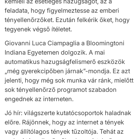
kémleli az esetleges hazugságot, az a
feladata, hogy figyelmeztesse az emberi
tényellenőrzőket. Ezután felkérik őket, hogy
tegyenek végső ítéletet.
Giovanni Luca Ciampaglia a Bloomingtoni
Indiana Egyetemen dolgozik. A mai
automatikus hazugságfelismerő eszközök
„még gyerekcipőben járnak”-mondja. Ez azt
jelenti, hogy még sok munka vár ránk, mielőtt
sok tényellenőrző programot szabadon
engednek az interneten.
Jó hír: világszerte kutatócsoportok haladnak
előre. Rájönnek, hogy az internet a tények
vagy állítólagos tények tűzoltója. Tehát az