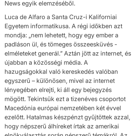
News egyik elemzéséből.
Luca de Alfaro a Santa Cruz-i Kaliforniai
Egyetem informatikusa. A régi időkben azt
mondja: „nem lehetett, hogy egy ember a
padláson ül, és tömeges összeesküvés -
elméleteket generál.” Aztán jött az internet, és
újabban a közösségi média. A
hazugságokkal való kereskedés valóban
egyszerű – különösen, mivel az internet
lényegében elrejti, ki áll egy bejegyzés
mögött. Tekintsük ezt a tizenéves csoportot
Macedónia európai nemzetében két évvel
ezelőtt. Hatalmas készpénzt gyűjtöttek azzal,
hogy népszerű álhíreket írtak az amerikai
elnökválasztás során népszerű témákról. Az