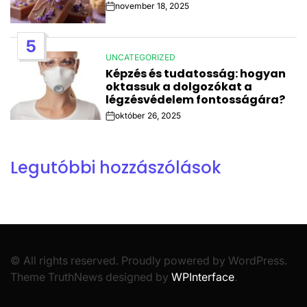
november 18, 2025
Post
Date
5
UNCATEGORIZED
POSTED
Képzés és tudatosság: hogyan
IN
oktassuk a dolgozókat a
légzésvédelem fontosságára?
október 26, 2025
Post
Date
Legutóbbi hozzászólások
© All rights reserved. Proudly powered by WordPress.
Theme TruthNews designed by
WPInterface
.