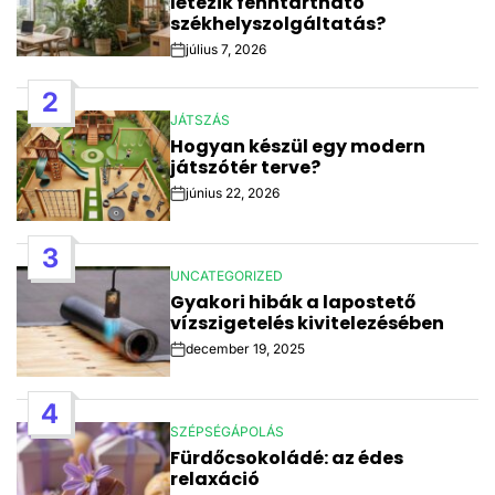
létezik fenntartható
székhelyszolgáltatás?
július 7, 2026
Post
Date
2
JÁTSZÁS
POSTED
Hogyan készül egy modern
IN
játszótér terve?
június 22, 2026
Post
Date
3
UNCATEGORIZED
POSTED
Gyakori hibák a lapostető
IN
vízszigetelés kivitelezésében
december 19, 2025
Post
Date
4
SZÉPSÉGÁPOLÁS
POSTED
Fürdőcsokoládé: az édes
IN
relaxáció