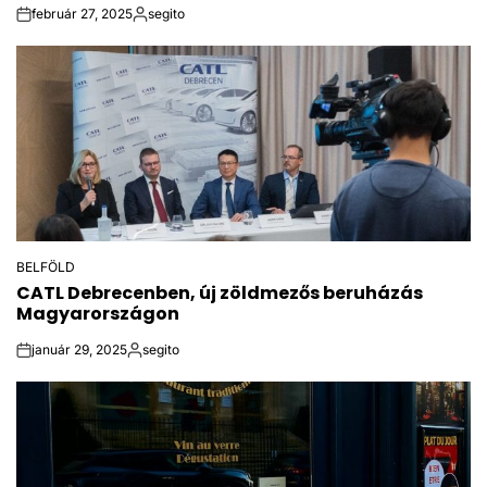
február 27, 2025
segito
on
Posted
by
BELFÖLD
POSTED
CATL Debrecenben, új zöldmezős beruházás
IN
Magyarországon
január 29, 2025
segito
on
Posted
by