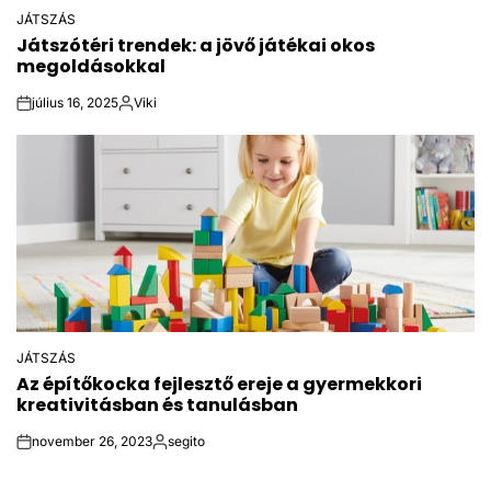
JÁTSZÁS
POSTED
Játszótéri trendek: a jövő játékai okos
IN
megoldásokkal
július 16, 2025
Viki
on
Közzétette
JÁTSZÁS
POSTED
Az építőkocka fejlesztő ereje a gyermekkori
IN
kreativitásban és tanulásban
november 26, 2023
segito
on
Közzétette