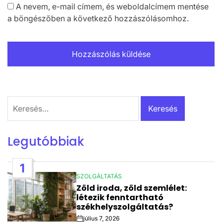
A nevem, e-mail címem, és weboldalcímem mentése
a böngészőben a következő hozzászólásomhoz.
Keresés:
Legutóbbiak
1
SZOLGÁLTATÁS
POSTED
Zöld iroda, zöld szemlélet:
IN
létezik fenntartható
székhelyszolgáltatás?
július 7, 2026