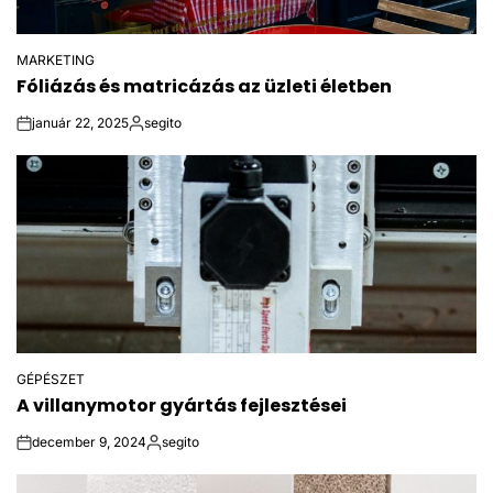
MARKETING
POSTED
Fóliázás és matricázás az üzleti életben
IN
január 22, 2025
segito
on
Posted
by
GÉPÉSZET
POSTED
A villanymotor gyártás fejlesztései
IN
december 9, 2024
segito
on
Posted
by