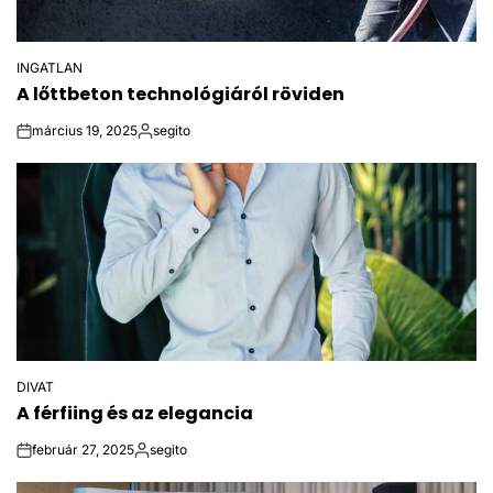
INGATLAN
POSTED
A lőttbeton technológiáról röviden
IN
március 19, 2025
segito
on
Posted
by
DIVAT
POSTED
A férfiing és az elegancia
IN
február 27, 2025
segito
on
Posted
by