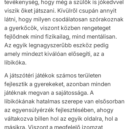
tevékenység, hogy még a szülők is jókedvvel
viszik őket játszani. Kívülről csupán annyit
látni, hogy milyen csodálatosan szórakoznak
a gyerkőcök, viszont közben rengeteget
fejlődnek mind fizikailag, mind mentálisan.
Az egyik legnagyszerűbb eszköz pedig
amely mindezt kiválóan elősegíti, az a
libikóka.
A játszótéri játékok számos területen
fejlesztik a gyerekeket, azonban minden
játéknak megvan a sajátossága. A
libikókának hatalmas szerepe van elsősorban
az egyensúlyérzék fejlesztésében, ahogy
váltakozva billen hol az egyik oldalra, hol a
másikra. Viszont a megfelelő izomzat