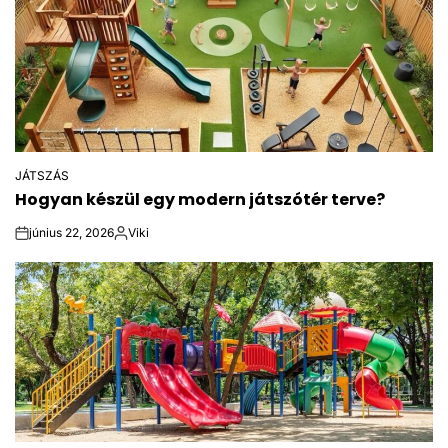
JÁTSZÁS
POSTED
Hogyan készül egy modern játszótér terve?
IN
június 22, 2026
Viki
on
Közzétette