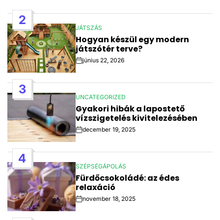
Post
Date
2
JÁTSZÁS
POSTED
Hogyan készül egy modern
IN
játszótér terve?
június 22, 2026
Post
Date
3
UNCATEGORIZED
POSTED
Gyakori hibák a lapostető
IN
vízszigetelés kivitelezésében
december 19, 2025
Post
Date
4
SZÉPSÉGÁPOLÁS
POSTED
Fürdőcsokoládé: az édes
IN
relaxáció
november 18, 2025
Post
Date