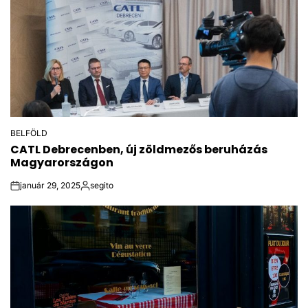
BELFÖLD
POSTED
CATL Debrecenben, új zöldmezős beruházás
IN
Magyarországon
január 29, 2025
segito
on
Posted
by