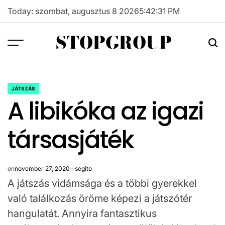
Skip
Today: szombat, augusztus 8 2026
5
:
42
:
32
PM
to
content
STOPGROUP
JÁTSZÁS
POSTED
A libikóka az igazi
IN
társasjáték
on
november 27, 2020
segito
A játszás vidámsága és a többi gyerekkel
való találkozás öröme képezi a játszótér
hangulatát. Annyira fantasztikus