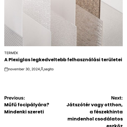
TERMÉK
POSTED
A Plexiglas legkedveltebb felhasználási területei
IN
november 30, 2024
segito
on
Posted
by
Bejegyzés
Previous:
Next:
Műfű focipályára?
Játszótér vagy otthon,
navigáció
Mindenki szereti
a fészekhinta
mindenhol csodálatos
eszköz