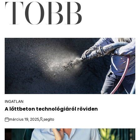
TÖBB
INGATLAN
POSTED
A lőttbeton technológiáról röviden
IN
március 19, 2025
segito
on
Posted
by