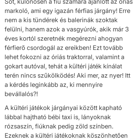
Sőt, különösen a fiú számára ajánlott az óriás
markoló, ami egy igazán férfias járgány! Erre
nem a kis tündérek és balerinák szoktak
felülni, hanem azok a vasgyúrók, akik már 3
éves kortól szeretnék megérezni ahogyan
férfierő csordogál az ereikben! Ezt tovább
lehet fokozni az óriás traktorral, valamint a
gokart autóval, tehát a kültéri játék kínálat
terén nincs szűkölködés! Aki mer, az nyer! Itt
a kérdés leginkább az, ki mennyire
bevállalós?!
A kültéri játékok járgányai között kapható
lábbal hajtható bébi taxi is, lányoknak
rózsaszín, fiúknak pedig zöld színben.
Ezeknek a kültéri játékoknak köszönhetően