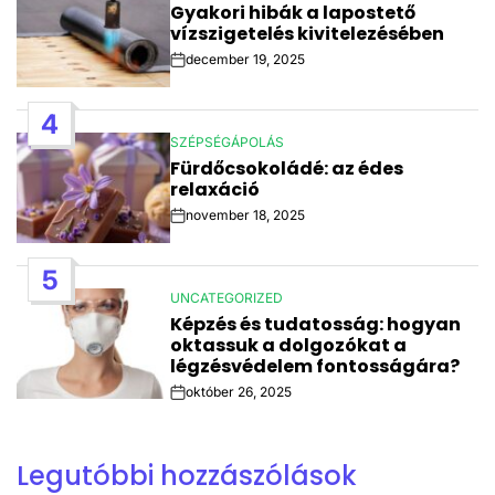
Gyakori hibák a lapostető
IN
vízszigetelés kivitelezésében
december 19, 2025
Post
Date
4
SZÉPSÉGÁPOLÁS
POSTED
Fürdőcsokoládé: az édes
IN
relaxáció
november 18, 2025
Post
Date
5
UNCATEGORIZED
POSTED
Képzés és tudatosság: hogyan
IN
oktassuk a dolgozókat a
légzésvédelem fontosságára?
október 26, 2025
Post
Date
Legutóbbi hozzászólások