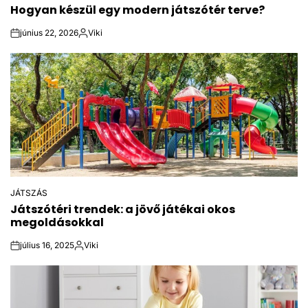
Hogyan készül egy modern játszótér terve?
IN
június 22, 2026
Viki
on
Közzétette
JÁTSZÁS
POSTED
Játszótéri trendek: a jövő játékai okos
IN
megoldásokkal
július 16, 2025
Viki
on
Közzétette