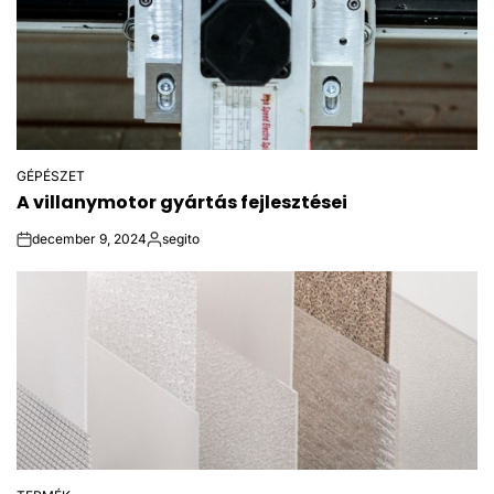
GÉPÉSZET
POSTED
A villanymotor gyártás fejlesztései
IN
december 9, 2024
segito
on
Posted
by