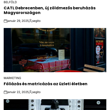
BELFÖLD
POSTED
CATL Debrecenben, új zöldmezős beruházás
IN
Magyarországon
január 29, 2025
segito
on
Posted
by
MARKETING
POSTED
Fóliázás és matricázás az üzleti életben
IN
január 22, 2025
segito
on
Posted
by