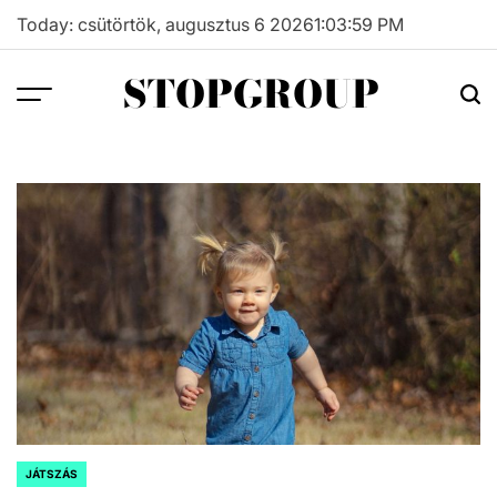
Skip
Today: csütörtök, augusztus 6 2026
1
:
04
:
00
PM
to
content
STOPGROUP
JÁTSZÁS
POSTED