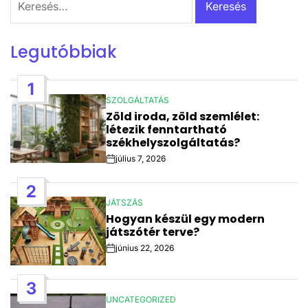
Legutóbbiak
1
SZOLGÁLTATÁS
POSTED
Zöld iroda, zöld szemlélet:
IN
létezik fenntartható
székhelyszolgáltatás?
július 7, 2026
Post
Date
2
JÁTSZÁS
POSTED
Hogyan készül egy modern
IN
játszótér terve?
június 22, 2026
Post
Date
3
UNCATEGORIZED
POSTED