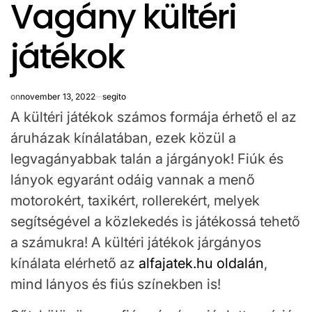
Vagány kültéri
IN
játékok
on
november 13, 2022
segito
A kültéri játékok számos formája érhető el az
áruházak kínálatában, ezek közül a
legvagányabbak talán a járgányok! Fiúk és
lányok egyaránt odáig vannak a menő
motorokért, taxikért, rollerekért, melyek
segítségével a közlekedés is játékossá tehető
a számukra! A kültéri játékok járgányos
kínálata elérhető az
alfajatek.hu oldalán
,
mind lányos és fiús színekben is!