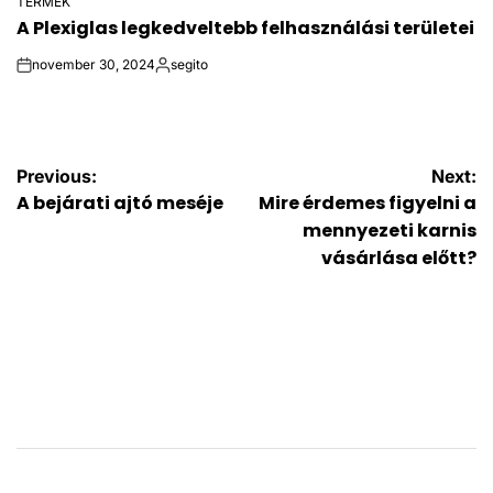
TERMÉK
POSTED
A Plexiglas legkedveltebb felhasználási területei
IN
november 30, 2024
segito
on
Posted
by
Bejegyzés
Previous:
Next:
A bejárati ajtó meséje
Mire érdemes figyelni a
navigáció
mennyezeti karnis
vásárlása előtt?