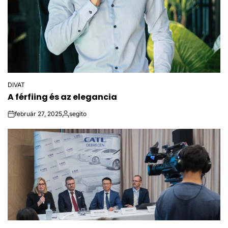
DIVAT
POSTED
A férfiing és az elegancia
IN
február 27, 2025
segito
on
Posted
by