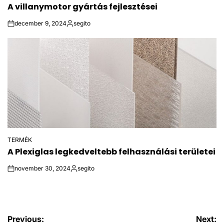
A villanymotor gyártás fejlesztései
IN
december 9, 2024
segito
on
Posted
by
TERMÉK
POSTED
A Plexiglas legkedveltebb felhasználási területei
IN
november 30, 2024
segito
on
Posted
by
Bejegyzés
Previous:
Next: