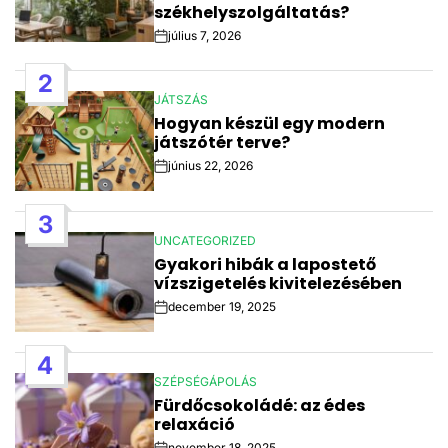
székhelyszolgáltatás?
július 7, 2026
Post
Date
2
JÁTSZÁS
POSTED
Hogyan készül egy modern
IN
játszótér terve?
június 22, 2026
Post
Date
3
UNCATEGORIZED
POSTED
Gyakori hibák a lapostető
IN
vízszigetelés kivitelezésében
december 19, 2025
Post
Date
4
SZÉPSÉGÁPOLÁS
POSTED
Fürdőcsokoládé: az édes
IN
relaxáció
november 18, 2025