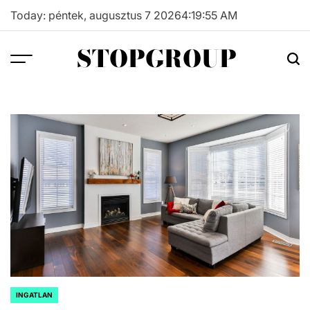
Skip
Today: péntek, augusztus 7 2026
4
:
19
:
56
AM
to
content
STOPGROUP
INGATLAN
POSTED