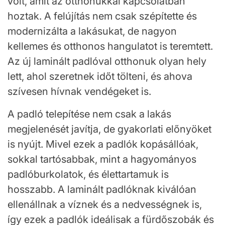
volt, amit az otthonukkal kapcsolatban
hoztak. A felújítás nem csak szépítette és
modernizálta a lakásukat, de nagyon
kellemes és otthonos hangulatot is teremtett.
Az új laminált padlóval otthonuk olyan hely
lett, ahol szeretnek időt tölteni, és ahova
szívesen hívnak vendégeket is.
A padló telepítése nem csak a lakás
megjelenését javítja, de gyakorlati előnyöket
is nyújt. Mivel ezek a padlók kopásállóak,
sokkal tartósabbak, mint a hagyományos
padlóburkolatok, és élettartamuk is
hosszabb. A laminált padlóknak kiválóan
ellenállnak a víznek és a nedvességnek is,
így ezek a padlók ideálisak a fürdőszobák és