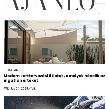
AJÁNLÓ
INGATLAN
POSTED
Modern kerttervezési ötletek, amelyek növelik az
IN
ingatlan értékét
június 24, 2025
Viki
on
Közzétette