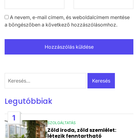
A nevem, e-mail címem, és weboldalcímem mentése
a böngészőben a következő hozzászólásomhoz.
Keresés:
Legutóbbiak
1
SZOLGÁLTATÁS
POSTED
Zöld iroda, zöld szemlélet:
IN
létezik fenntartható