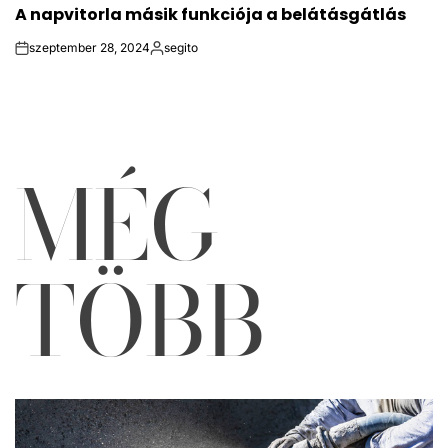
A napvitorla másik funkciója a belátásgátlás
IN
szeptember 28, 2024
segito
on
Közzétette
MÉG
TÖBB