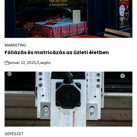
MARKETING
POSTED
Fóliázás és matricázás az üzleti életben
IN
január 22, 2025
segito
on
Posted
by
GÉPÉSZET
POSTED