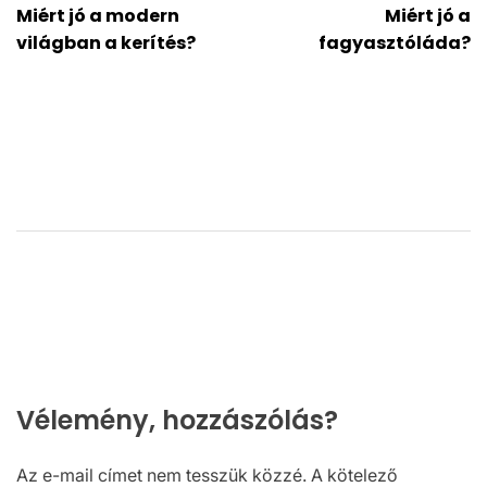
Miért jó a modern
Miért jó a
navigáció
világban a kerítés?
fagyasztóláda?
Vélemény, hozzászólás?
Az e-mail címet nem tesszük közzé.
A kötelező