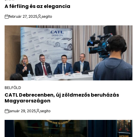
POSTED
A férfiing és az elegancia
IN
február 27, 2025
segito
on
Posted
by
BELFÖLD
POSTED
CATL Debrecenben, új zöldmezős beruházás
IN
Magyarországon
január 29, 2025
segito
on
Posted
by