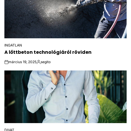
INGATLAN
POSTED
A lőttbeton technológiáról röviden
IN
március 19, 2025
segito
on
Posted
by
DIVAT