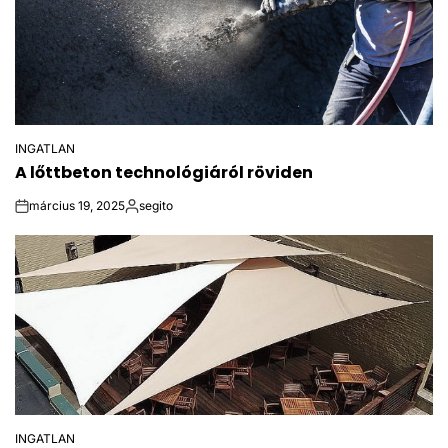
INGATLAN
POSTED
A lőttbeton technológiáról röviden
IN
március 19, 2025
segito
on
Közzétette
INGATLAN
POSTED