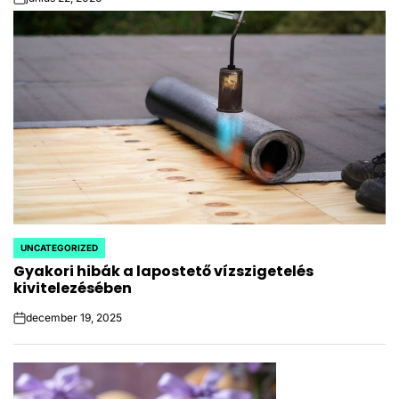
on
UNCATEGORIZED
POSTED
Gyakori hibák a lapostető vízszigetelés
IN
kivitelezésében
december 19, 2025
on