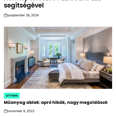
segítségével
szeptember 26, 2024
on
OTTHON
POSTED
Műanyag ablak: apró hibák, nagy megoldások
IN
november 6, 2023
on