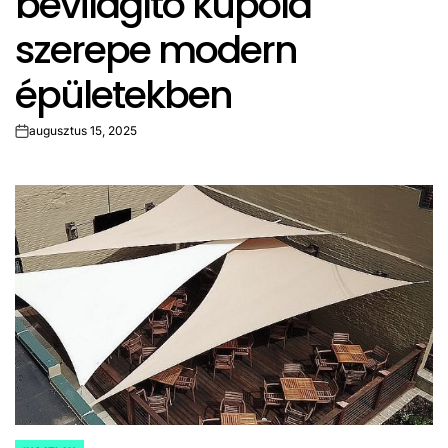
bevilágító kupola
szerepe modern
épületekben
augusztus 15, 2025
on