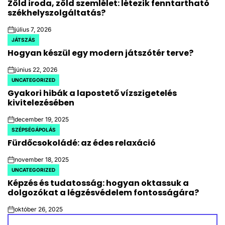
Zöld iroda, zöld szemlélet: létezik fenntartható
IN
székhelyszolgáltatás?
július 7, 2026
on
JÁTSZÁS
POSTED
Hogyan készül egy modern játszótér terve?
IN
június 22, 2026
on
UNCATEGORIZED
POSTED
Gyakori hibák a lapostető vízszigetelés
IN
kivitelezésében
december 19, 2025
on
SZÉPSÉGÁPOLÁS
POSTED
Fürdőcsokoládé: az édes relaxáció
IN
november 18, 2025
on
UNCATEGORIZED
POSTED
Képzés és tudatosság: hogyan oktassuk a
IN
dolgozókat a légzésvédelem fontosságára?
október 26, 2025
on