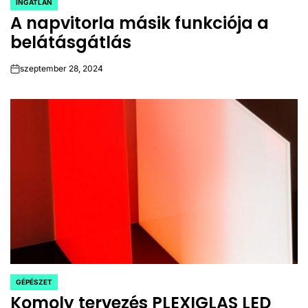
INGATLAN
POSTED
A napvitorla másik funkciója a
IN
belátásgátlás
szeptember 28, 2024
on
GÉPÉSZET
POSTED
Komoly tervezés PLEXIGLAS LED
IN