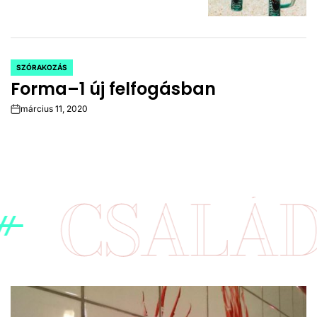
SZÓRAKOZÁS
POSTED
Forma–1 új felfogásban
IN
március 11, 2020
on
ALÁDOKN