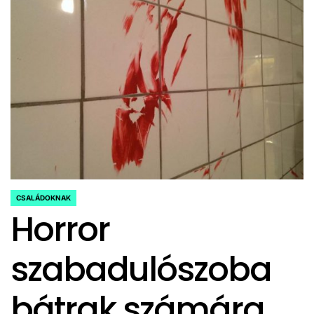
CSALÁDOKNAK
POSTED
Horror
IN
szabadulószoba
bátrak számára