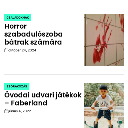
CSALÁDOKNAK
POSTED
Horror
IN
szabadulószoba
bátrak számára
október 24, 2024
on
SZÓRAKOZÁS
POSTED
Óvodai udvari játékok
IN
– Faberland
június 4, 2022
on