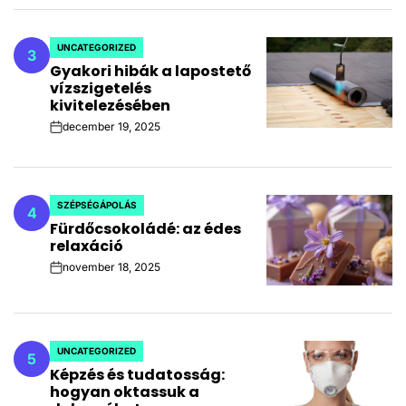
UNCATEGORIZED
3
POSTED
Gyakori hibák a lapostető
IN
vízszigetelés
kivitelezésében
december 19, 2025
on
SZÉPSÉGÁPOLÁS
4
POSTED
Fürdőcsokoládé: az édes
IN
relaxáció
november 18, 2025
on
UNCATEGORIZED
5
POSTED
Képzés és tudatosság:
IN
hogyan oktassuk a