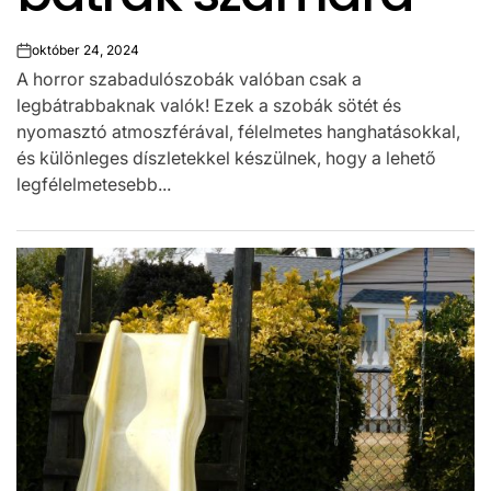
október 24, 2024
on
A horror szabadulószobák valóban csak a
legbátrabbaknak valók! Ezek a szobák sötét és
nyomasztó atmoszférával, félelmetes hanghatásokkal,
és különleges díszletekkel készülnek, hogy a lehető
legfélelmetesebb...