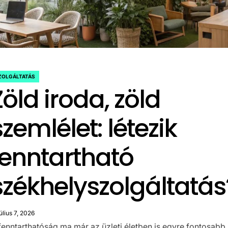
ZOLGÁLTATÁS
STED
Zöld iroda, zöld
szemlélet: létezik
fenntartható
székhelyszolgáltatás
július 7, 2026
fenntarthatóság ma már az üzleti életben is egyre fontosabb