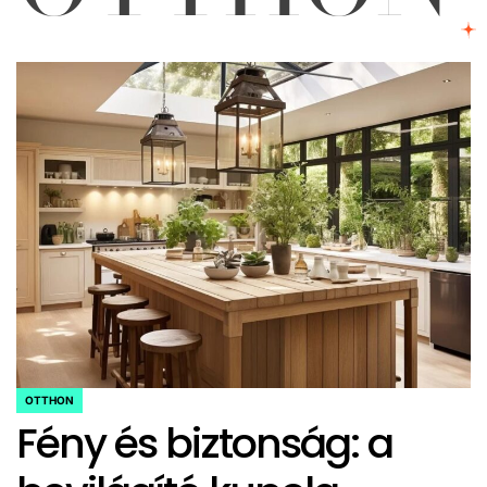
OTTHON
POSTED
Fény és biztonság: a
IN